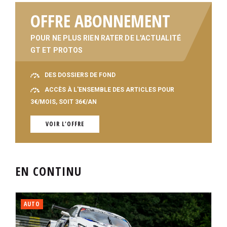
OFFRE ABONNEMENT
POUR NE PLUS RIEN RATER DE L'ACTUALITÉ
GT ET PROTOS
DES DOSSIERS DE FOND
ACCÈS À L'ENSEMBLE DES ARTICLES POUR
3€/MOIS, SOIT 36€/AN
VOIR L'OFFRE
EN CONTINU
AUTO