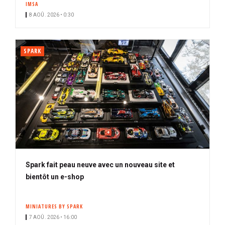
IMSA
i
8 AOÛ. 2026 • 0:30
p
a
l
SPARK
Spark fait peau neuve avec un nouveau site et
bientôt un e-shop
MINIATURES BY SPARK
7 AOÛ. 2026 • 16:00