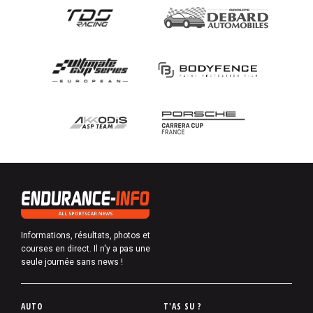
Informations, résultats, photos et
courses en direct. Il n'y a pas une
seule journée sans news !
P
AUTO
T'AS SU ?