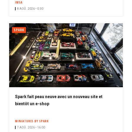
IMSA
i
8 AOÛ. 2026 • 0:30
p
a
l
SPARK
Spark fait peau neuve avec un nouveau site et
bientôt un e-shop
MINIATURES BY SPARK
7 AOÛ. 2026 • 16:00