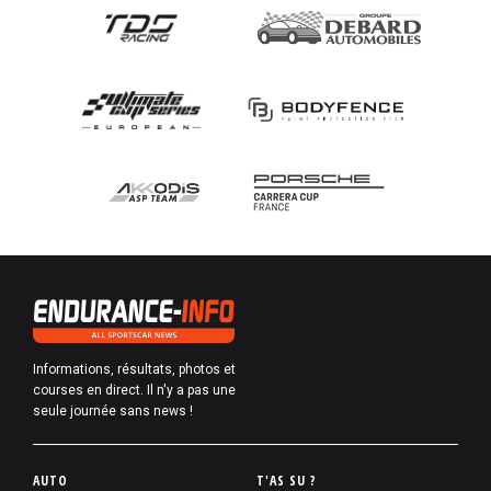
Informations, résultats, photos et
courses en direct. Il n'y a pas une
seule journée sans news !
P
AUTO
T'AS SU ?