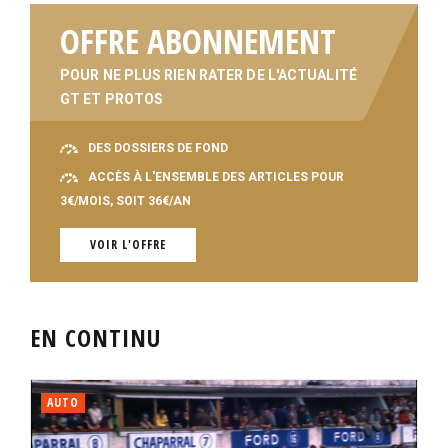
OFFRE ABONNEMENT
POUR NE PLUS RIEN RATER DE L'ACTUALITÉ
GT ET PROTOS
DES DOSSIERS DE FOND
ACCÈS À L'ENSEMBLE DES ARTICLES POUR
3€/MOIS, SOIT 36€/AN
VOIR L'OFFRE
EN CONTINU
AUTO