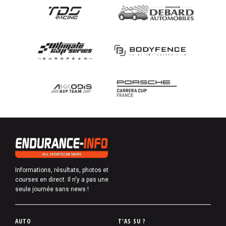
Informations, résultats, photos et
courses en direct. Il n'y a pas une
seule journée sans news !
P
AUTO
T'AS SU ?