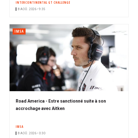
INTERCONTINENTAL GT CHALLENGE
i
8 AOÛ. 2026 • 9:35
p
a
l
IMSA
Road America - Estre sanctionné suite à son
accrochage avec Aitken
IMSA
8 AOÛ. 2026 • 0:30