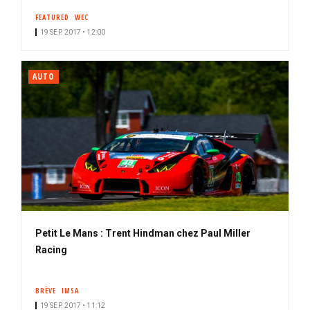
FEATURED
WEC
19 SEP. 2017 • 12:00
AUTO
Petit Le Mans : Trent Hindman chez Paul Miller
Racing
BRÈVE
IMSA
19 SEP. 2017 • 11:12