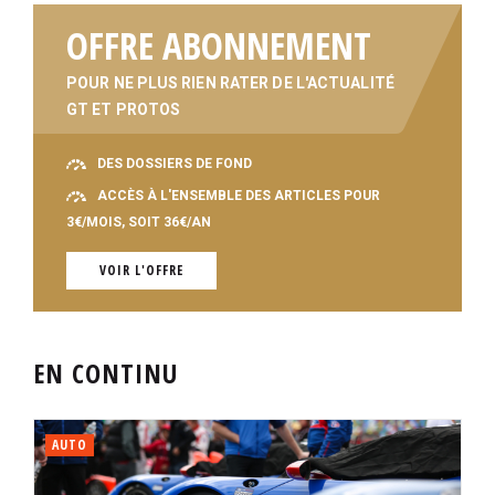
OFFRE ABONNEMENT
POUR NE PLUS RIEN RATER DE L'ACTUALITÉ
GT ET PROTOS
DES DOSSIERS DE FOND
ACCÈS À L'ENSEMBLE DES ARTICLES POUR
3€/MOIS, SOIT 36€/AN
VOIR L'OFFRE
EN CONTINU
AUTO