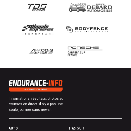
Informations, résultats, photos et
courses en direct. Il n'y a pas une
seule journée sans news !
P
AUTO
T'AS SU ?