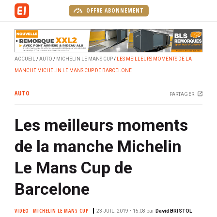
A
OFFRE ABONNEMENT
l
l
e
r
ACCUEIL
AUTO
MICHELIN LE MANS CUP
LES MEILLEURS MOMENTS DE LA
a
MANCHE MICHELIN LE MANS CUP DE BARCELONE
u
c
AUTO
PARTAGER
o
n
Les meilleurs moments
t
e
de la manche Michelin
n
u
Le Mans Cup de
p
r
Barcelone
i
n
VIDÉO
MICHELIN LE MANS CUP
23 JUIL. 2019 • 15:08
par
David BRISTOL
c