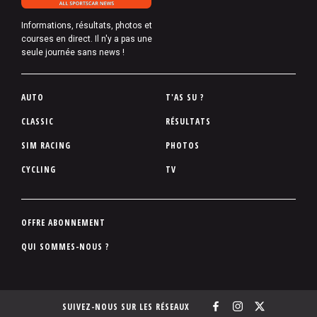
Informations, résultats, photos et
courses en direct. Il n'y a pas une
seule journée sans news !
P
AUTO
T'AS SU ?
i
CLASSIC
RÉSULTATS
e
SIM RACING
PHOTOS
d
d
CYCLING
TV
e
p
a
P
OFFRE ABONNEMENT
g
i
QUI SOMMES-NOUS ?
e
e
d
d
SUIVEZ-NOUS SUR LES RÉSEAUX
e