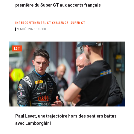
b
première du Super GT aux accents français
o
n
INTERCONTINENTAL GT CHALLENGE
SUPER GT
n
9 AOÛ. 2026 • 15:00
é
LST
Paul Levet, une trajectoire hors des sentiers battus
avec Lamborghini