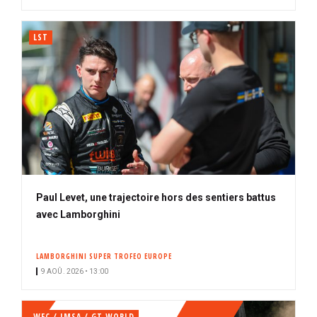
é
LST
Paul Levet, une trajectoire hors des sentiers battus
avec Lamborghini
LAMBORGHINI SUPER TROFEO EUROPE
9 AOÛ. 2026 • 13:00
WEC / IMSA / GT WORLD