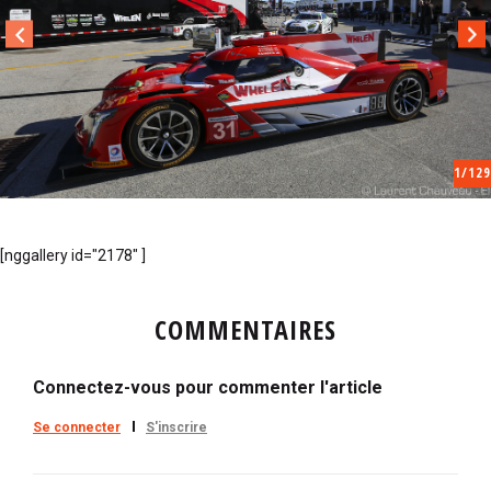
i
p
a
l
1
/129
[nggallery id="2178" ]
COMMENTAIRES
Connectez-vous pour commenter l'article
Se connecter
S'inscrire