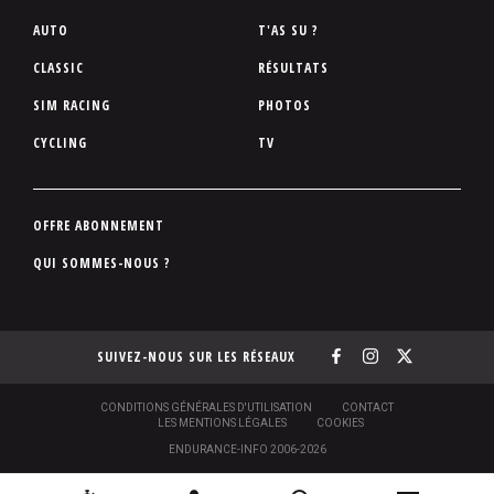
P
AUTO
T'AS SU ?
i
CLASSIC
RÉSULTATS
e
SIM RACING
PHOTOS
d
d
CYCLING
TV
e
p
a
P
OFFRE ABONNEMENT
g
i
QUI SOMMES-NOUS ?
e
e
d
d
SUIVEZ-NOUS SUR LES RÉSEAUX
e
p
a
S
CONDITIONS GÉNÉRALES D'UTILISATION
CONTACT
O
LES MENTIONS LÉGALES
COOKIES
g
U
ENDURANCE-INFO 2006-2026
S
e
-
N
N
P
[
2
C
R