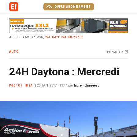
A
OFFRE ABONNEMENT
l
l
e
r
ACCUEIL
AUTO
IMSA
24H DAYTONA : MERCREDI
a
u
AUTO
PARTAGER
c
o
24H Daytona : Mercredi
n
t
e
PHOTOS
IMSA
25 JAN. 2017 • 19:44
par
laurentchauveau
n
u
p
r
i
n
c