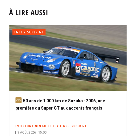
À LIRE AUSSI
IGTC / SUPER GT
A
50 ans de 1 000 km de Suzuka : 2006, une
b
première du Super GT aux accents français
o
n
INTERCONTINENTAL GT CHALLENGE
SUPER GT
n
9 AOÛ. 2026 • 15:00