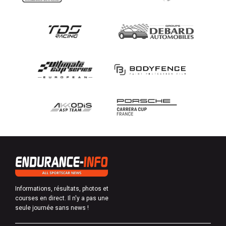
Informations, résultats, photos et
courses en direct. Il n'y a pas une
seule journée sans news !