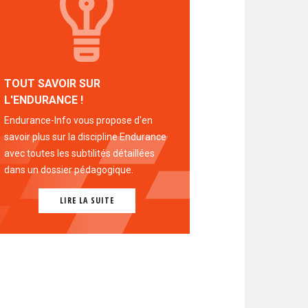
TOUT SAVOIR SUR
L'ENDURANCE !
Endurance-Info vous propose d'en
savoir plus sur la discipline Endurance
avec toutes les subtilités détaillées
dans un dossier pédagogique.
LIRE LA SUITE