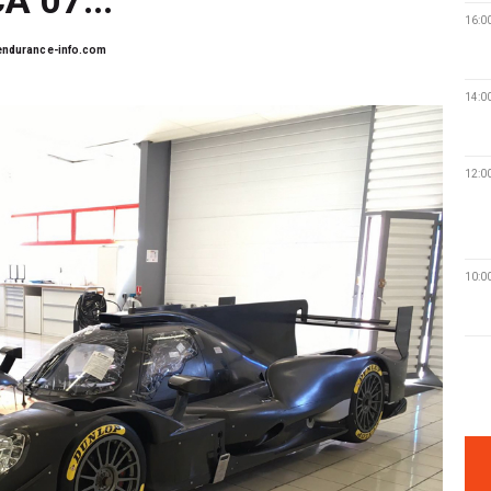
16:0
ndurance-info.com
14:0
12:0
10:0