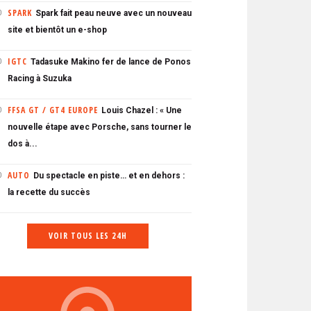
SPARK
Spark fait peau neuve avec un nouveau
0
site et bientôt un e-shop
IGTC
Tadasuke Makino fer de lance de Ponos
0
Racing à Suzuka
FFSA GT / GT4 EUROPE
Louis Chazel : « Une
0
nouvelle étape avec Porsche, sans tourner le
dos à...
AUTO
Du spectacle en piste… et en dehors :
0
la recette du succès
VOIR TOUS LES 24H