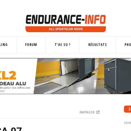
LING
FORUM
T'AS SU ?
RÉSULTATS
PH
2
PARTAGER
20:0
A 07...