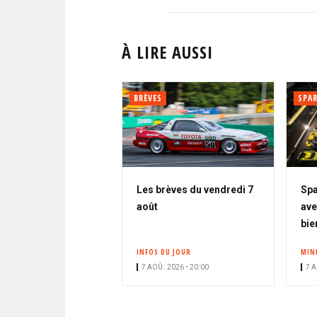
À LIRE AUSSI
BRÈVES
SPA
Les brèves du vendredi 7
Spa
août
ave
bie
INFOS DU JOUR
MIN
7 AOÛ. 2026 • 20:00
7 A