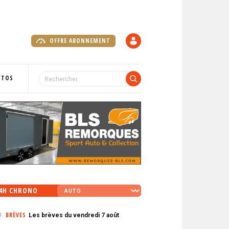
OFFRE ABONNEMENT
C
O
M
P
OTOS
T
E
4H CHRONO
BRÈVES
Les brèves du vendredi 7 août
0