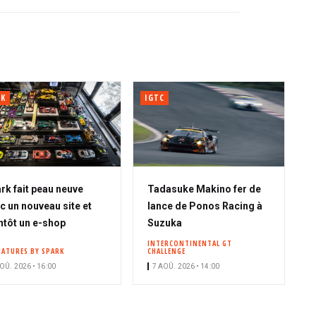
RK
IGTC
rk fait peau neuve
Tadasuke Makino fer de
c un nouveau site et
lance de Ponos Racing à
ntôt un e-shop
Suzuka
INTERCONTINENTAL GT
IATURES BY SPARK
CHALLENGE
OÛ. 2026 • 16:00
7 AOÛ. 2026 • 14:00