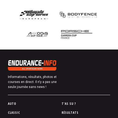
Informations, résultats, photos et
courses en direct. Il n'y a pas une
seule journée sans news !
P
AUTO
T'AS SU ?
i
CLASSIC
RÉSULTATS
e