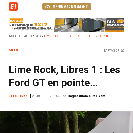
A
OFFRE ABONNEMENT
l
l
e
r
ACCUEIL
AUTO
IMSA
LIME ROCK, LIBRES 1 : LES FORD GT EN POINTE...
a
u
AUTO
PARTAGER
c
o
Lime Rock, Libres 1 : Les
n
t
Ford GT en pointe...
e
n
BRÈVE
IMSA
u
21 JUIL. 2017 • 20:54
par
lm@endurance-info.com
p
r
i
n
c