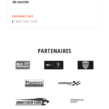
b
du succès
o
n
ENDURANCE INFO
n
7 AOÛ. 2026 • 10:00
é
PARTENAIRES