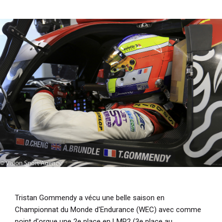
i
p
a
l
Tristan Gommendy a vécu une belle saison en
Championnat du Monde d'Endurance (WEC) avec comme
point d'orgue une 2e place en LMP2 (3e place au