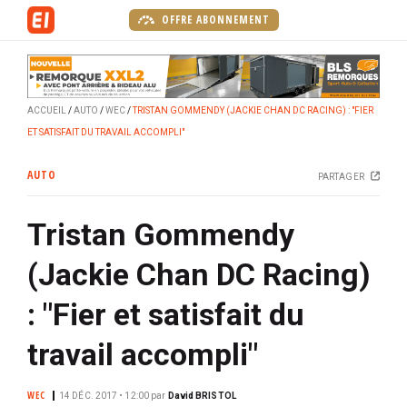
A
OFFRE ABONNEMENT
l
l
e
r
ACCUEIL
AUTO
WEC
TRISTAN GOMMENDY (JACKIE CHAN DC RACING) : "FIER
a
ET SATISFAIT DU TRAVAIL ACCOMPLI"
u
c
AUTO
PARTAGER
o
n
Tristan Gommendy
t
e
(Jackie Chan DC Racing)
n
u
: "Fier et satisfait du
p
r
travail accompli"
i
n
WEC
14 DÉC. 2017 • 12:00
par
David BRISTOL
c