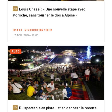
A
Louis Chazel : « Une nouvelle étape avec
b
Porsche, sans tourner le dos à Alpine »
o
n
FFSA GT
GT4 EUROPEAN SERIES
n
7 AOÛ. 2026 • 12:00
é
AUTO
A
Du spectacle en piste… et en dehors : la recette