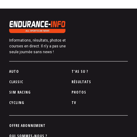
Informations, résultats, photos et
courses en direct. Il n'y a pas une
seule journée sans news !
P
AUTO
T'AS SU ?
i
CLASSIC
RÉSULTATS
e
SIM RACING
PHOTOS
d
d
CYCLING
TV
e
p
a
P
OFFRE ABONNEMENT
g
i
QUI SOMMES-NOUS ?