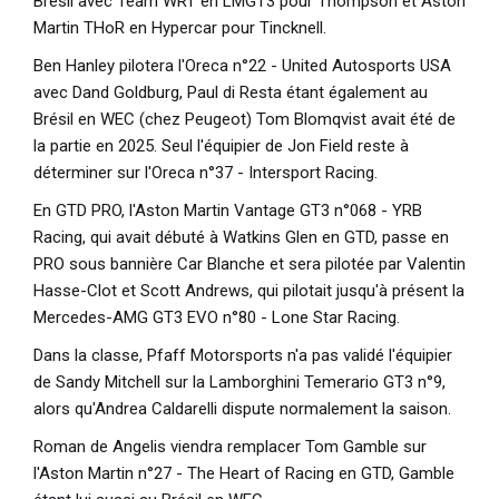
Brésil avec Team WRT en LMGT3 pour Thompson et Aston
Martin THoR en Hypercar pour Tincknell.
Ben Hanley pilotera l'Oreca n°22 - United Autosports USA
avec Dand Goldburg, Paul di Resta étant également au
Brésil en WEC (chez Peugeot) Tom Blomqvist avait été de
la partie en 2025. Seul l'équipier de Jon Field reste à
déterminer sur l'Oreca n°37 - Intersport Racing.
En GTD PRO, l'Aston Martin Vantage GT3 n°068 - YRB
Racing, qui avait débuté à Watkins Glen en GTD, passe en
PRO sous bannière Car Blanche et sera pilotée par Valentin
Hasse-Clot et Scott Andrews, qui pilotait jusqu'à présent la
Mercedes-AMG GT3 EVO n°80 - Lone Star Racing.
Dans la classe, Pfaff Motorsports n'a pas validé l'équipier
de Sandy Mitchell sur la Lamborghini Temerario GT3 n°9,
alors qu'Andrea Caldarelli dispute normalement la saison.
Roman de Angelis viendra remplacer Tom Gamble sur
l'Aston Martin n°27 - The Heart of Racing en GTD, Gamble