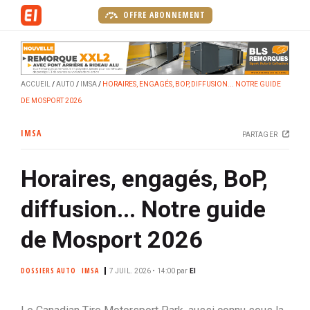
A
OFFRE ABONNEMENT
l
l
e
r
ACCUEIL
AUTO
IMSA
HORAIRES, ENGAGÉS, BOP, DIFFUSION... NOTRE GUIDE
a
DE MOSPORT 2026
u
c
IMSA
PARTAGER
o
n
Horaires, engagés, BoP,
t
e
diffusion... Notre guide
n
u
de Mosport 2026
p
r
DOSSIERS AUTO
IMSA
7 JUIL. 2026 • 14:00
par
EI
i
n
c