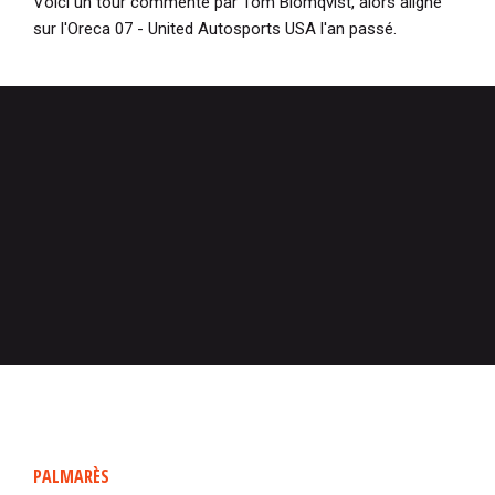
Voici un tour commenté par Tom Blomqvist, alors aligné
sur l'Oreca 07 - United Autosports USA l'an passé.
PALMARÈS