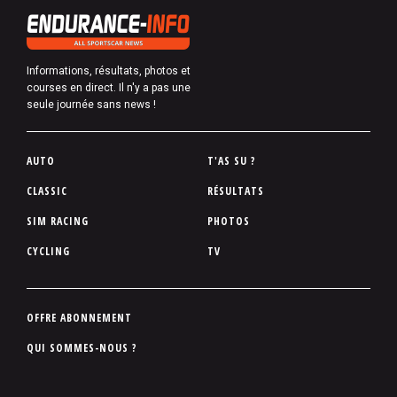
Informations, résultats, photos et
courses en direct. Il n'y a pas une
seule journée sans news !
P
AUTO
T'AS SU ?
i
CLASSIC
RÉSULTATS
e
SIM RACING
PHOTOS
d
d
CYCLING
TV
e
p
a
P
OFFRE ABONNEMENT
g
i
QUI SOMMES-NOUS ?
e
e
d