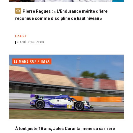
A
Pierre Ragues : « L'Endurance mérite d'être
b
reconnue comme discipline de haut niveau »
o
n
FFSA GT
n
6 AOÛ. 2026 • 9:00
é
LE MANS CUP / IMSA
À tout juste 18 ans, Jules Caranta mène sa carrière