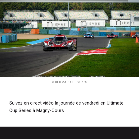
i
p
a
l
© ULTIMATE CUP SERIES
Suivez en direct vidéo la journée de vendredi en Ultimate
Cup Series à Magny-Cours.