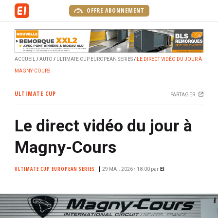
A
OFFRE ABONNEMENT
l
l
e
r
ACCUEIL
AUTO
ULTIMATE CUP EUROPEAN SERIES
LE DIRECT VIDÉO DU JOUR À
a
MAGNY-COURS
u
c
ULTIMATE CUP
PARTAGER
o
n
Le direct vidéo du jour à
t
e
Magny-Cours
n
u
ULTIMATE CUP EUROPEAN SERIES
p
29 MAI. 2026 • 18:00
par
EI
r
i
n
c