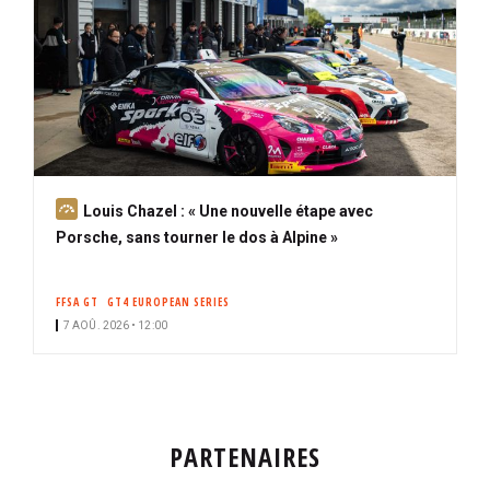
A
Louis Chazel : « Une nouvelle étape avec
b
Porsche, sans tourner le dos à Alpine »
o
n
FFSA GT
GT4 EUROPEAN SERIES
n
7 AOÛ. 2026 • 12:00
é
PARTENAIRES