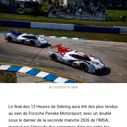
i
p
a
l
© COURTESY OF IMSA
Le final des 12 Heures de Sebring aura été des plus tendus
au sein de Porsche Penske Motorsport, avec un doublé
sous le damier de la seconde manche 2026 de l'IMSA,
marqué par l'épisode des consignes d'équipe entre les