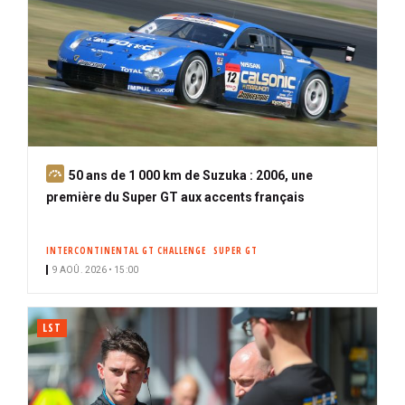
A
50 ans de 1 000 km de Suzuka : 2006, une
b
première du Super GT aux accents français
o
n
INTERCONTINENTAL GT CHALLENGE
SUPER GT
n
9 AOÛ. 2026 • 15:00
é
LST