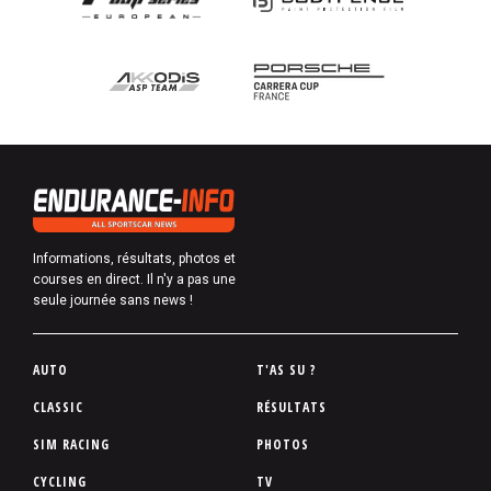
Informations, résultats, photos et
courses en direct. Il n'y a pas une
seule journée sans news !
P
AUTO
T'AS SU ?
i
CLASSIC
RÉSULTATS
e
SIM RACING
PHOTOS
d
d
CYCLING
TV