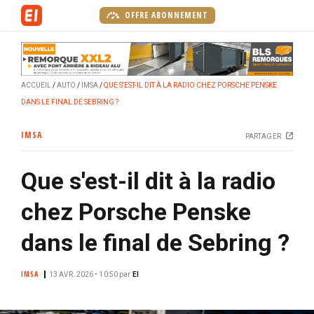
A
OFFRE ABONNEMENT
l
l
e
r
ACCUEIL
AUTO
IMSA
QUE S'EST-IL DIT À LA RADIO CHEZ PORSCHE PENSKE
a
DANS LE FINAL DE SEBRING ?
u
c
IMSA
PARTAGER
o
n
Que s'est-il dit à la radio
t
e
chez Porsche Penske
n
u
dans le final de Sebring ?
p
r
IMSA
13 AVR. 2026 • 10:50
par
EI
i
n
c