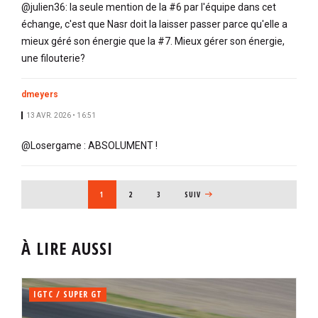
@julien36: la seule mention de la #6 par l'équipe dans cet
échange, c'est que Nasr doit la laisser passer parce qu'elle a
mieux géré son énergie que la #7. Mieux gérer son énergie,
une filouterie?
dmeyers
13 AVR. 2026 • 16:51
@Losergame : ABSOLUMENT !
PAGINATION
PAGE COURANTE
1
PAGE
2
PAGE
3
PAGE SUIVANTE
SUIV
À LIRE AUSSI
IGTC / SUPER GT