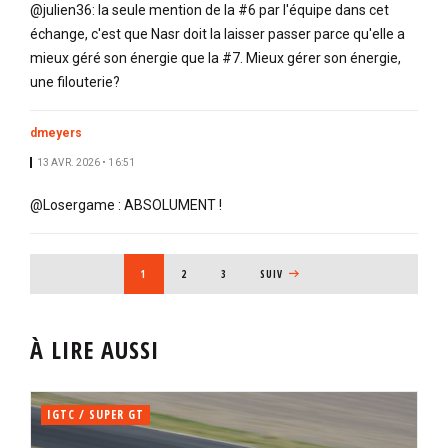
@julien36: la seule mention de la #6 par l'équipe dans cet
échange, c'est que Nasr doit la laisser passer parce qu'elle a
mieux géré son énergie que la #7. Mieux gérer son énergie,
une filouterie?
dmeyers
13 AVR. 2026 • 16:51
@Losergame : ABSOLUMENT !
PAGINATION
PAGE COURANTE
1
PAGE
2
PAGE
3
PAGE SUIVANTE
SUIV
À LIRE AUSSI
IGTC / SUPER GT