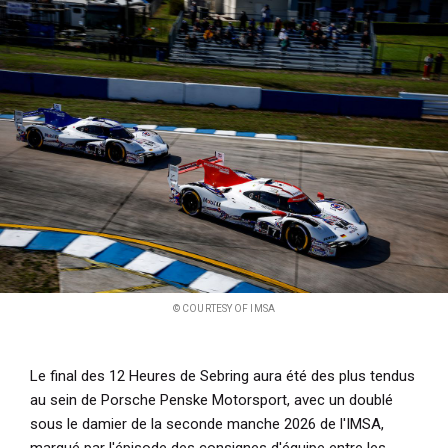
i
p
a
l
© COURTESY OF IMSA
Le final des 12 Heures de Sebring aura été des plus tendus
au sein de Porsche Penske Motorsport, avec un doublé
sous le damier de la seconde manche 2026 de l'IMSA,
marqué par l'épisode des consignes d'équipe entre les