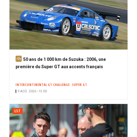
A
50 ans de 1 000 km de Suzuka : 2006, une
b
première du Super GT aux accents français
o
n
INTERCONTINENTAL GT CHALLENGE
SUPER GT
n
9 AOÛ. 2026 • 15:00
é
LST