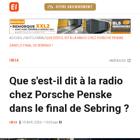
A
OFFRE ABONNEMENT
l
l
e
r
ACCUEIL
AUTO
IMSA
QUE S'EST-IL DIT À LA RADIO CHEZ PORSCHE PENSKE
a
DANS LE FINAL DE SEBRING ?
u
c
IMSA
PARTAGER
o
n
Que s'est-il dit à la radio
t
e
chez Porsche Penske
n
u
dans le final de Sebring ?
p
r
IMSA
13 AVR. 2026 • 10:50
par
EI
i
n
c