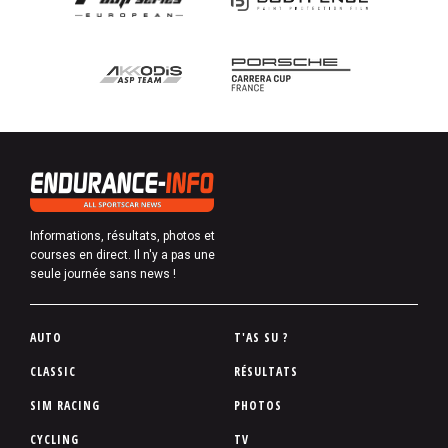
Informations, résultats, photos et
courses en direct. Il n'y a pas une
seule journée sans news !
P
AUTO
T'AS SU ?
i
CLASSIC
RÉSULTATS
e
SIM RACING
PHOTOS
d
d
CYCLING
TV