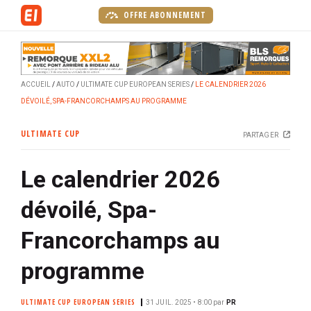
A
OFFRE ABONNEMENT
l
l
e
r
ACCUEIL
AUTO
ULTIMATE CUP EUROPEAN SERIES
LE CALENDRIER 2026
a
DÉVOILÉ, SPA-FRANCORCHAMPS AU PROGRAMME
u
c
ULTIMATE CUP
PARTAGER
o
n
Le calendrier 2026
t
e
dévoilé, Spa-
n
u
Francorchamps au
p
r
programme
i
n
ULTIMATE CUP EUROPEAN SERIES
31 JUIL. 2025 • 8:00
par
PR
c