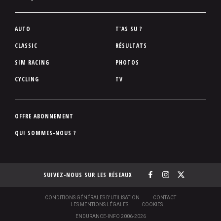
P
AUTO
T'AS SU ?
i
CLASSIC
RÉSULTATS
e
SIM RACING
PHOTOS
d
d
CYCLING
TV
e
p
a
P
OFFRE ABONNEMENT
g
i
QUI SOMMES-NOUS ?
e
e
d
d
SUIVEZ-NOUS SUR LES RÉSEAUX
e
p
a
S
CONDITIONS GÉNÉRALES D'UTILISATION
CONTACT
O
LES MENTIONS LÉGALES
COOKIES
g
U
ENDURANCE-INFO 2006-2026
S