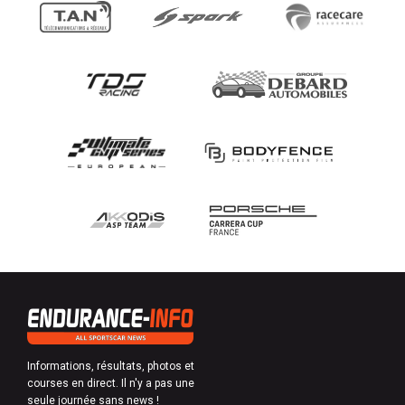
Informations, résultats, photos et
courses en direct. Il n'y a pas une
seule journée sans news !