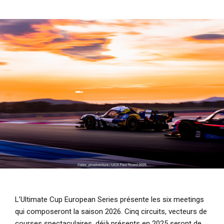
i
p
a
l
L’Ultimate Cup European Series présente les six meetings
qui composeront la saison 2026. Cinq circuits, vecteurs de
courses spectaculaires, déjà présents en 2025 seront de