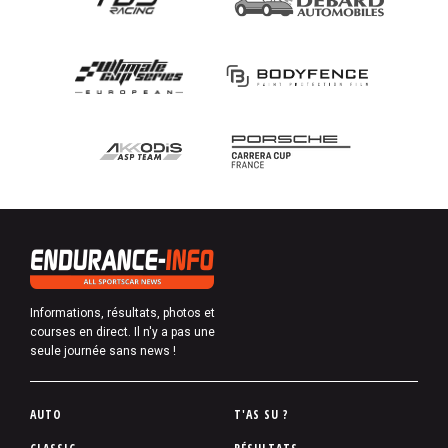
Informations, résultats, photos et
courses en direct. Il n'y a pas une
seule journée sans news !
P
AUTO
T'AS SU ?
i