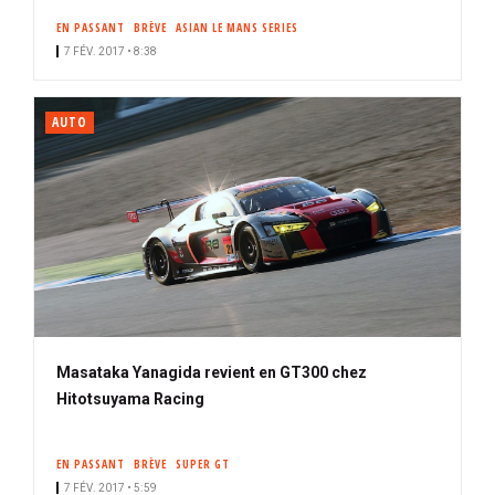
EN PASSANT
BRÈVE
ASIAN LE MANS SERIES
7 FÉV. 2017 • 8:38
AUTO
Masataka Yanagida revient en GT300 chez
Hitotsuyama Racing
EN PASSANT
BRÈVE
SUPER GT
7 FÉV. 2017 • 5:59