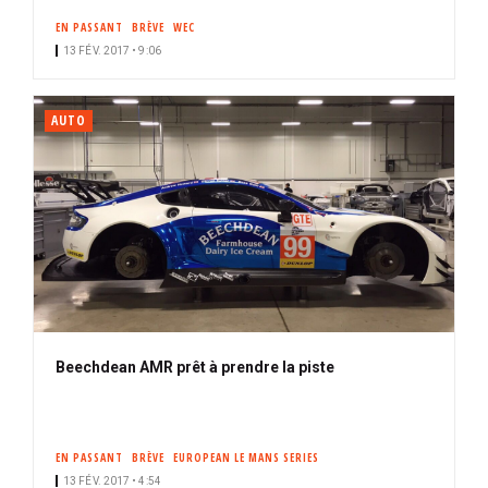
EN PASSANT
BRÈVE
WEC
13 FÉV. 2017 • 9:06
AUTO
Beechdean AMR prêt à prendre la piste
EN PASSANT
BRÈVE
EUROPEAN LE MANS SERIES
13 FÉV. 2017 • 4:54