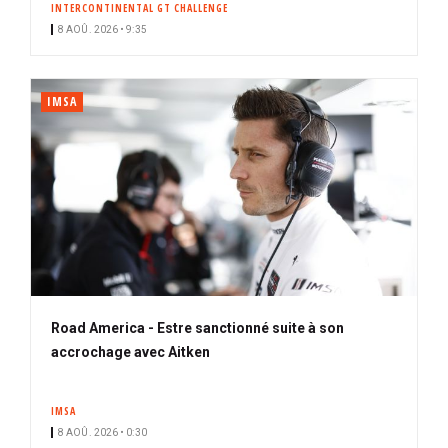
INTERCONTINENTAL GT CHALLENGE
i
8 AOÛ. 2026 • 9:35
p
a
l
IMSA
Road America - Estre sanctionné suite à son
accrochage avec Aitken
IMSA
8 AOÛ. 2026 • 0:30