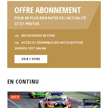
OFFRE ABONNEMENT
POUR NE PLUS RIEN RATER DE L'ACTUALITÉ
GT ET PROTOS
DES DOSSIERS DE FOND
ACCÈS À L'ENSEMBLE DES ARTICLES POUR
3€/MOIS, SOIT 36€/AN
VOIR L'OFFRE
EN CONTINU
AUTO