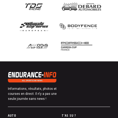
Informations, résultats, photos et
courses en direct. Il n'y a pas une
seule journée sans news !
P
AUTO
T'AS SU ?