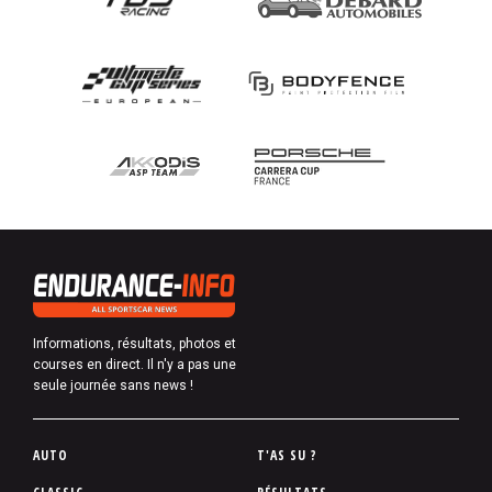
Informations, résultats, photos et
courses en direct. Il n'y a pas une
seule journée sans news !
P
AUTO
T'AS SU ?
i