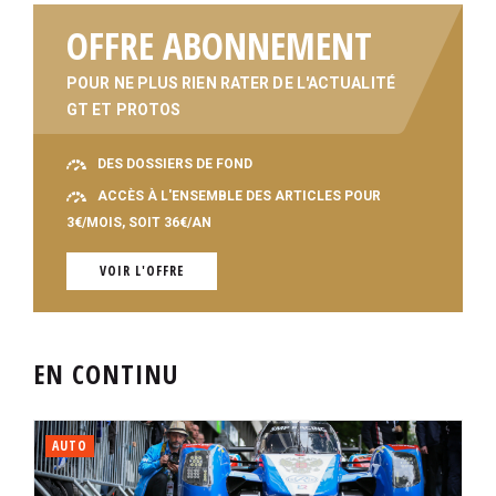
OFFRE ABONNEMENT
POUR NE PLUS RIEN RATER DE L'ACTUALITÉ
GT ET PROTOS
DES DOSSIERS DE FOND
ACCÈS À L'ENSEMBLE DES ARTICLES POUR
3€/MOIS, SOIT 36€/AN
VOIR L'OFFRE
EN CONTINU
AUTO