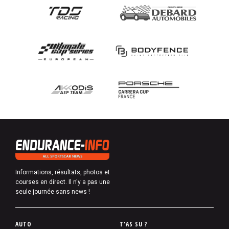
Informations, résultats, photos et
courses en direct. Il n'y a pas une
seule journée sans news !
P
AUTO
T'AS SU ?