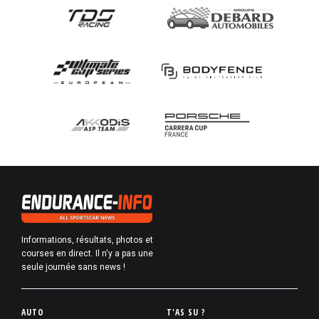
Informations, résultats, photos et
courses en direct. Il n'y a pas une
seule journée sans news !
P
AUTO
T'AS SU ?