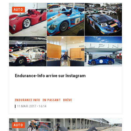
AUTO
Endurance-Info arrive sur Instagram
ENDURANCE INFO
EN PASSANT
BRÈVE
11 MAR. 2017 • 16:14
AUTO