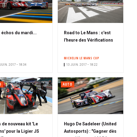
 échos du mardi...
Road to Le Mans : c'est
l'heure des Vérifications
MICHELIN LE MANS CUP
JUIN. 2017 • 18:34
13 JUIN. 2017 • 18:22
O
AUTO
 de nouveau kit 'Le
Hugo De Sadeleer (United
s' pour la Ligier JS
Autosports) : "Gagner dès