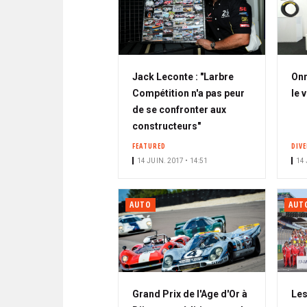
Jack Leconte : "Larbre
Onr
Compétition n'a pas peur
le 
de se confronter aux
constructeurs"
FEATURED
DIV
14 JUIN. 2017 • 14:51
14 
AUTO
AUT
Grand Prix de l'Age d'Or à
Les