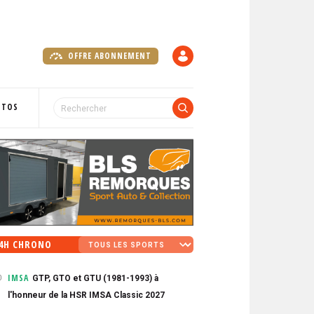
OFFRE ABONNEMENT
C
O
M
P
OTOS
T
E
4H CHRONO
IMSA
GTP, GTO et GTU (1981-1993) à
0
l'honneur de la HSR IMSA Classic 2027