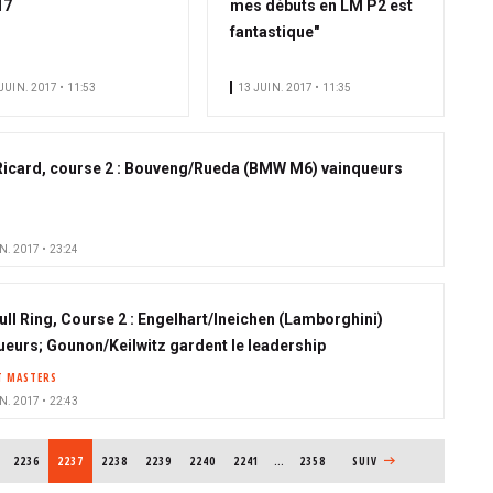
17
mes débuts en LM P2 est
fantastique"
JUIN. 2017 • 11:53
13 JUIN. 2017 • 11:35
Ricard, course 2 : Bouveng/Rueda (BMW M6) vainqueurs
N. 2017 • 23:24
ull Ring, Course 2 : Engelhart/Ineichen (Lamborghini)
ueurs; Gounon/Keilwitz gardent le leadership
T MASTERS
N. 2017 • 22:43
PAGE
2236
PAGE COURANTE
2237
PAGE
2238
PAGE
2239
PAGE
2240
PAGE
2241
…
2358
PAGE SUIVANTE
SUIV