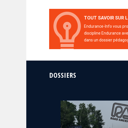
TOUT SAVOIR SUR L
Endurance-Info vous prop
discipline Endurance avec
dans un dossier pédago
DOSSIERS