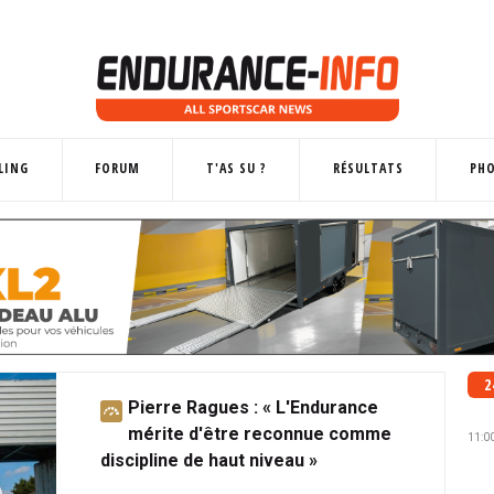
LING
FORUM
T'AS SU ?
RÉSULTATS
PH
2
Pierre Ragues : « L'Endurance
A
mérite d'être reconnue comme
b
11:0
discipline de haut niveau »
o
n