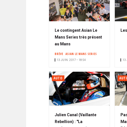
Le contingent Asian Le
Les
Mans Series très présent
au Mans
BRÈVE
ASIAN LE MANS SERIES
13 JUIN. 2017 • 18:54
13 
AUTO
AUT
Julien Canal (Vaillante
Pas
Rebellion) : "La
Man