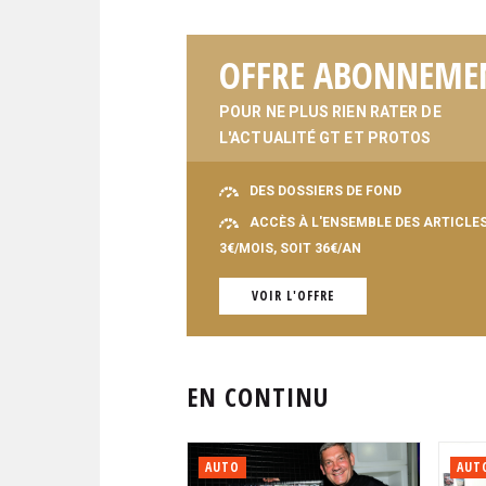
OFFRE ABONNEME
POUR NE PLUS RIEN RATER DE
L'ACTUALITÉ GT ET PROTOS
DES DOSSIERS DE FOND
ACCÈS À L'ENSEMBLE DES ARTICLE
3€/MOIS, SOIT 36€/AN
VOIR L'OFFRE
EN CONTINU
AUTO
AUT