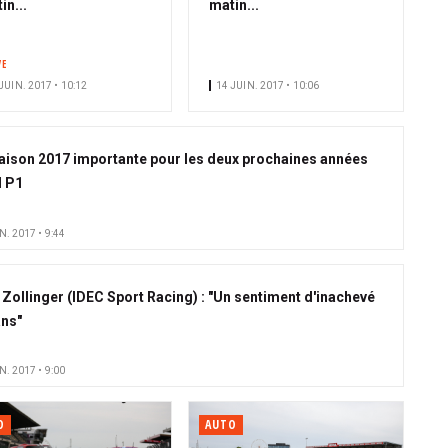
in...
matin...
VE
JUIN. 2017 • 10:12
14 JUIN. 2017 • 10:06
aison 2017 importante pour les deux prochaines années
 P1
N. 2017 • 9:44
 Zollinger (IDEC Sport Racing) : "Un sentiment d'inachevé
ns"
N. 2017 • 9:00
O
AUTO