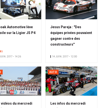
oak Automotive lève
Jesus Pareja : "Des
voile sur la Ligier JS P4
équipes privées pouvaient
gagner contre des
constructeurs"
ERS
JUIN. 2017 • 14:26
14 JUIN. 2017 • 12:00
O
AUTO
 vidéos du mercredi
Les infos du mercredi