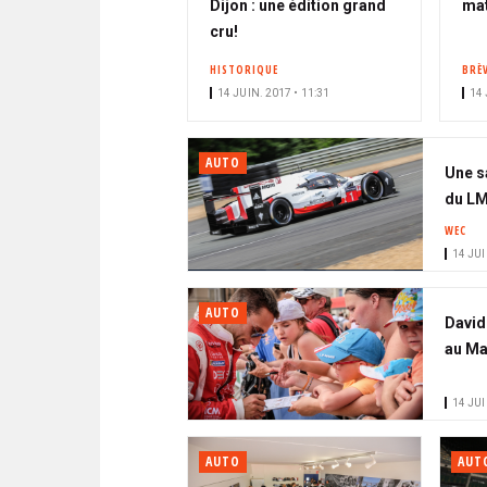
Dijon : une édition grand
mat
cru!
HISTORIQUE
BRÈ
14 JUIN. 2017 • 11:31
14 
AUTO
Une s
du LM
WEC
14 JUI
AUTO
David
au Ma
14 JUI
AUTO
AUT