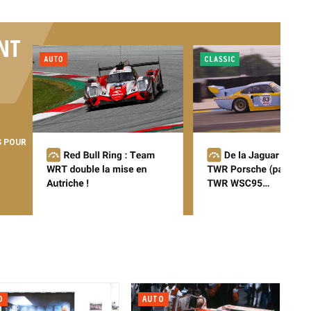
NT
S POUR
O
AUTO