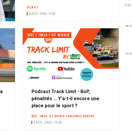
n
9:00
FFSA GT
é
6 AOÛ. 2026 • 9:00
18:3
WEC / IMSA / GT WORLD
13:0
ta
Podcast Track Limit - BoP,
pénalités ... Y'a-t-il encore une
place pour le sport ?
WEC
IMSA
GT WORLD CHALLENGE EUROPE
5 AOÛ. 2026 • 13:00