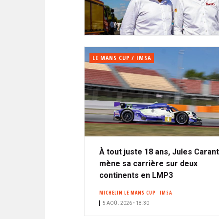
N
i
A
i
C
l
N
p
I
a
P
T
l
A
LE MANS CUP / IMSA
L
E
À tout juste 18 ans, Jules Caran
mène sa carrière sur deux
continents en LMP3
MICHELIN LE MANS CUP
IMSA
5 AOÛ. 2026 • 18:30