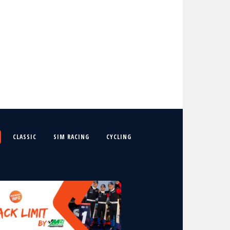
CLASSIC
SIM RACING
CYCLING