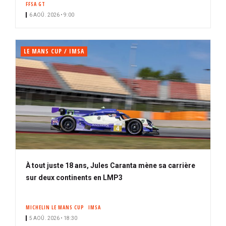
FFSA GT
i
n
6 AOÛ. 2026 • 9:00
p
é
a
l
LE MANS CUP / IMSA
À tout juste 18 ans, Jules Caranta mène sa carrière
sur deux continents en LMP3
MICHELIN LE MANS CUP
IMSA
5 AOÛ. 2026 • 18:30