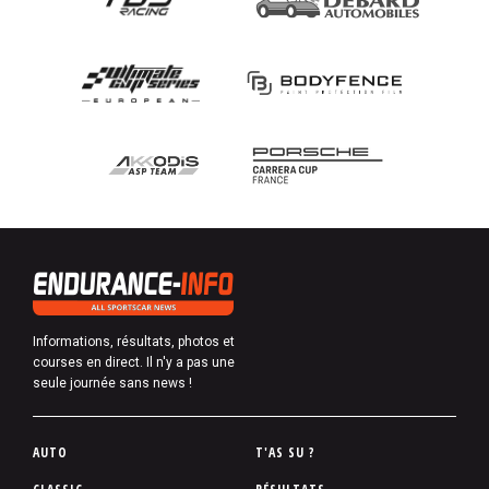
Informations, résultats, photos et
courses en direct. Il n'y a pas une
seule journée sans news !
P
AUTO
T'AS SU ?
i