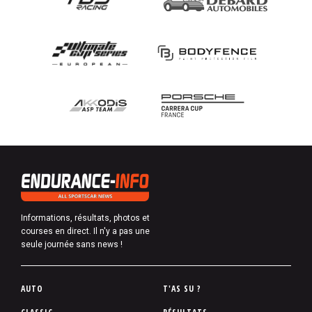
Informations, résultats, photos et
courses en direct. Il n'y a pas une
seule journée sans news !
P
AUTO
T'AS SU ?
i