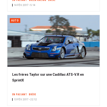
EN PASSANT
GREEN RACING
BRÈVE
14 FÉV. 2017 • 5:14
AUTO
Les frères Taylor sur une Cadillac ATS-V.R en
SprintX
EN PASSANT
BRÈVE
13 FÉV. 2017 • 22:12