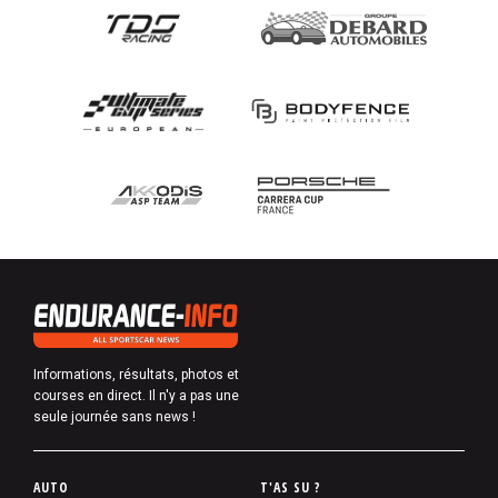
Informations, résultats, photos et
courses en direct. Il n'y a pas une
seule journée sans news !
P
AUTO
T'AS SU ?