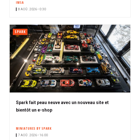
IMSA
i
8 AOÛ. 2026 • 0:30
p
a
l
SPARK
Spark fait peau neuve avec un nouveau site et
bientôt un e-shop
MINIATURES BY SPARK
7 AOÛ. 2026 • 16:00