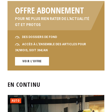
OFFRE ABONNEMENT
POUR NE PLUS RIEN RATER DE L'ACTUALITÉ
GT ET PROTOS
DES DOSSIERS DE FOND
ACCÈS À L'ENSEMBLE DES ARTICLES POUR
3€/MOIS, SOIT 36€/AN
VOIR L'OFFRE
EN CONTINU
AUTO