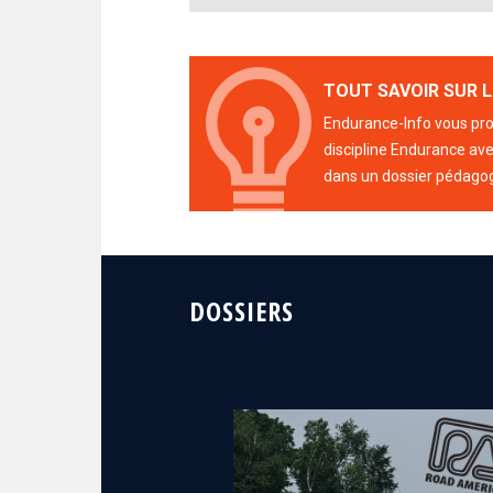
TOUT SAVOIR SUR L
Endurance-Info vous prop
discipline Endurance avec
dans un dossier pédago
DOSSIERS