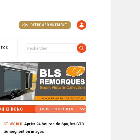
OFFRE ABONNEMENT
C
O
M
P
OTOS
T
E
4H CHRONO
GT WORLD
Après 24 heures de Spa, les GT3
témoignent en images