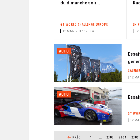
du dimanche soir...
Rac
GT WORLD CHALLENGE EUROPE
EN 
12 MAR. 2017 • 21:04
12 
AUTO
Essais
génér
GALERIE
12 MAR
AUTO
Essais
GT WOR
12 MAR
PAGINATION
PAGE PRÉCÉDENTE
PRÉC
1
…
PAGE
2303
PAGE
2304
PAGE
2305