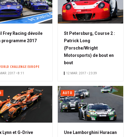
l Frey Racing dévoile
St Petersburg, Course 2 :
n programme 2017
Patrick Long
(Porsche/Wright
Motorsports) de bout en
bout
WORLD CHALLENGE EUROPE
MAR. 2017 • 8:11
12 MAR. 2017 • 23:39
O
AUTO
x Lynn et G-Drive
Une Lamborghini Huracan