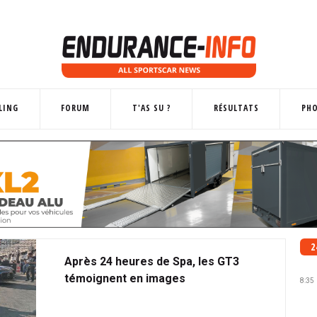
LING
FORUM
T'AS SU ?
RÉSULTATS
PH
2
Après 24 heures de Spa, les GT3
témoignent en images
8:35