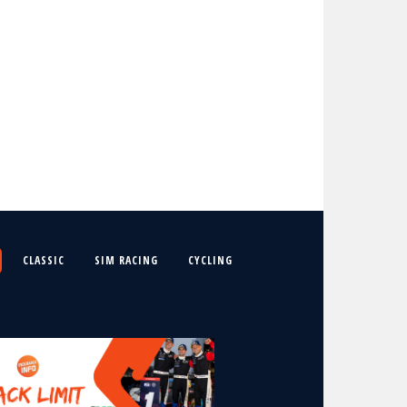
CLASSIC
SIM RACING
CYCLING