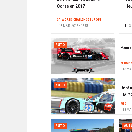
Corse en 2017
He
GT WORLD CHALLENGE EUROPE
13 MAR. 2017 • 15:55
13 
AUTO
Panis
EUROPE
13 MAR
AUTO
Jérôm
LM P2
WEC
13 MAR
AUTO
AUT