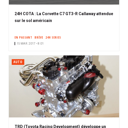
24H COTA : La Corvette C7 GT3-R Callaway attendue
sur le sol américain
EN PASSANT
BRÈVE
24H SERIES
15 MAR. 2017 • 8:01
AUTO
TRD (Toyota Racing Development) développe un