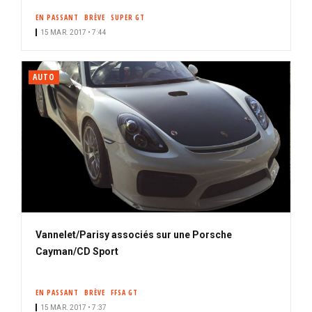
EN PASSANT
BRÈVE
SUPER GT
15 MAR. 2017 • 7:44
AUTO
Vannelet/Parisy associés sur une Porsche
Cayman/CD Sport
EN PASSANT
BRÈVE
FFSA GT
15 MAR. 2017 • 7:37