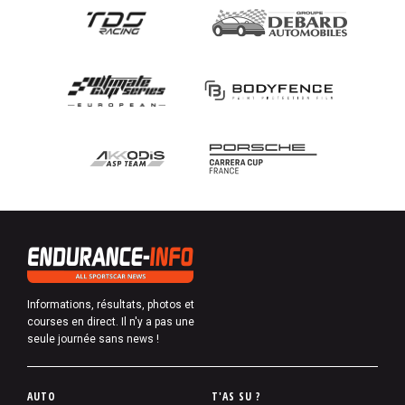
Informations, résultats, photos et
courses en direct. Il n'y a pas une
seule journée sans news !
P
AUTO
T'AS SU ?