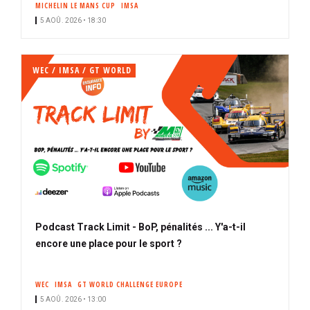
MICHELIN LE MANS CUP
IMSA
i
5 AOÛ. 2026 • 18:30
p
a
l
WEC / IMSA / GT WORLD
Podcast Track Limit - BoP, pénalités ... Y'a-t-il
encore une place pour le sport ?
WEC
IMSA
GT WORLD CHALLENGE EUROPE
5 AOÛ. 2026 • 13:00