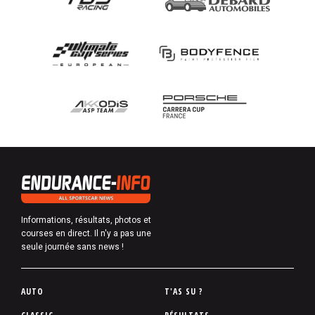
Informations, résultats, photos et
courses en direct. Il n'y a pas une
seule journée sans news !
P
AUTO
T'AS SU ?
i