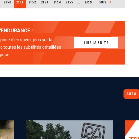
PAGE
2150
PAGE COURANTE
2151
PAGE
2152
PAGE
2153
PAGE
2154
PAGE
2155
…
2359
PAGE SUIVANTE
SUIV
'ENDURANCE !
ose d'en savoir plus sur la
LIRE LA SUITE
 toutes les subtilités détaillées
gique.
AUTO