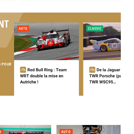
NT
S POUR
O
AUTO