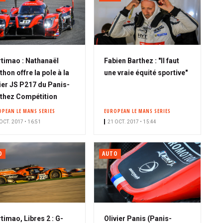
timao : Nathanaël
Fabien Barthez : "Il faut
thon offre la pole à la
une vraie équité sportive"
ier JS P217 du Panis-
thez Compétition
OPEAN LE MANS SERIES
EUROPEAN LE MANS SERIES
OCT. 2017 • 16:51
21 OCT. 2017 • 15:44
O
AUTO
timao, Libres 2 : G-
Olivier Panis (Panis-