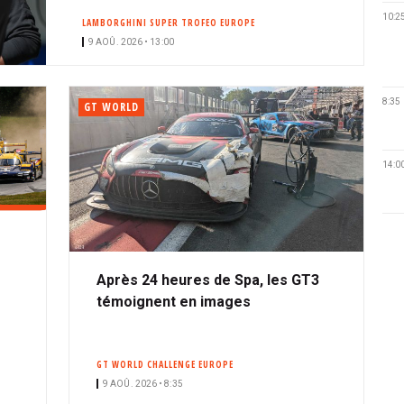
10:2
LAMBORGHINI SUPER TROFEO EUROPE
9 AOÛ. 2026 • 13:00
8:35
GT WORLD
14:0
Après 24 heures de Spa, les GT3
témoignent en images
GT WORLD CHALLENGE EUROPE
9 AOÛ. 2026 • 8:35