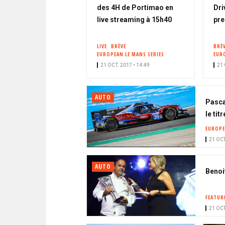
des 4H de Portimao en
Dri
live streaming à 15h40
pre
LIVE
BRÈVE
BRÈ
EUROPEAN LE MANS SERIES
EUR
21 OCT. 2017 • 14:49
21 
AUTO
Pasca
le tit
EUROPE
21 OCT
AUTO
Benoi
FEATUR
21 OCT