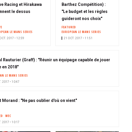
ve Racing et Hirakawa
Barthez Compétition) :
nnent le dessus
"Le budget et les règles
guideront nos choix"
VE
FEATURED
OPEAN LE MANS SERIES
EUROPEAN LE MANS SERIES
OCT. 2017 • 12:59
21 OCT. 2017 • 11:51
l Rauturier (Graff) : "Réunir un équipage capable de jouer
re en 2018"
AN LE MANS SERIES
. 2017 • 10:47
t Morand : "Ne pas oublier d'où on vient"
ED
WEC
. 2017 • 10:17