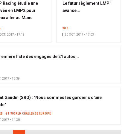
 Racing étudie une
Le futur règlement LMP1
ivée en LMP2 pour
avance...
ux aller au Mans
A
WEC
OCT. 2017 • 17:19
20 OCT. 2017 • 17:03
remière liste des engagés de 21 autos...
. 2017 • 15:39
nt Gaudin (SRO) : "Nous sommes les gardiens d'une
de"
ED
GT WORLD CHALLENGE EUROPE
. 2017 • 14:30