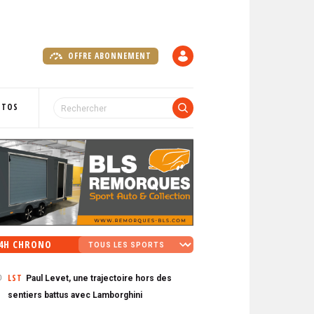
OFFRE ABONNEMENT
C
O
M
P
OTOS
T
E
4H CHRONO
LST
Paul Levet, une trajectoire hors des
0
sentiers battus avec Lamborghini