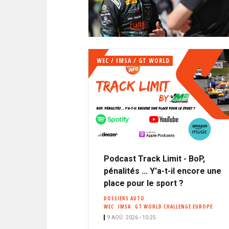
N
i
A
i
C
l
N
p
I
a
P
T
l
A
WEC / IMSA / GT WORLD
L
E
Podcast Track Limit - BoP,
pénalités ... Y'a-t-il encore une
place pour le sport ?
DOSSIERS AUTO
WEC
IMSA
GT WORLD CHALLENGE EUROPE
9 AOÛ. 2026 • 10:25