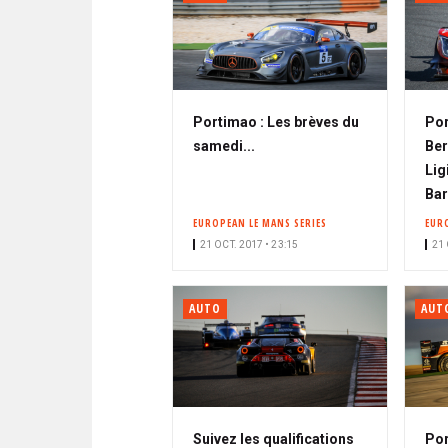
Portimao : Les brèves du
Por
samedi...
Ber
Lig
Bar
EUROPEAN LE MANS SERIES
EUR
21 OCT. 2017 • 23:15
21 
AUTO
AUT
Suivez les qualifications
Por