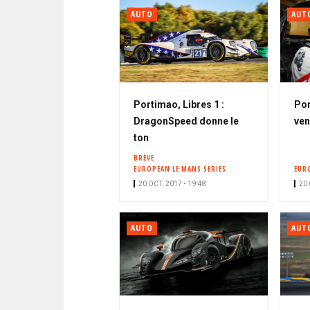
AUTO
AUT
Portimao, Libres 1 :
Por
DragonSpeed donne le
ven
ton
BRÈVE
EUROPEAN LE MANS SERIES
EUR
20 OCT. 2017 • 19:48
20 
AUTO
AUT