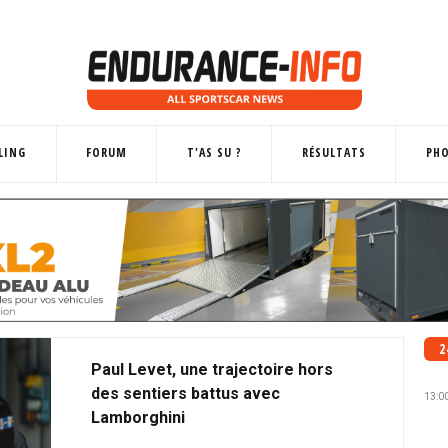
LING
FORUM
T'AS SU ?
RÉSULTATS
PH
2
Paul Levet, une trajectoire hors
des sentiers battus avec
13:0
Lamborghini