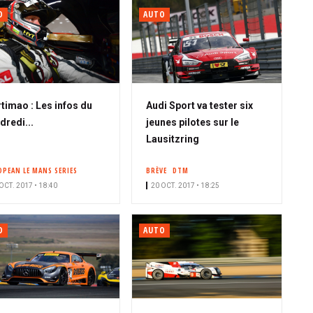
O
AUTO
timao : Les infos du
Audi Sport va tester six
dredi...
jeunes pilotes sur le
Lausitzring
OPEAN LE MANS SERIES
BRÈVE
DTM
OCT. 2017 • 18:40
20 OCT. 2017 • 18:25
O
AUTO