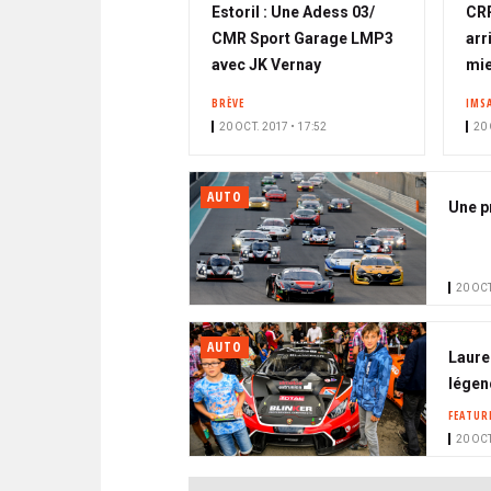
Estoril : Une Adess 03/
CRP
CMR Sport Garage LMP3
arr
avec JK Vernay
mie
BRÈVE
IMS
20 OCT. 2017 • 17:52
20 
AUTO
Une p
20 OCT
AUTO
Laure
légen
FEATUR
20 OCT
PAGINATION