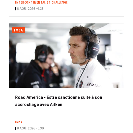
INTERCONTINENTAL GT CHALLENGE
i
8 AOÛ. 2026 • 9:35
p
a
l
IMSA
Road America - Estre sanctionné suite à son
accrochage avec Aitken
IMSA
8 AOÛ. 2026 • 0:30