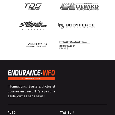
Informations, résultats, photos et
courses en direct. Il n'y a pas une
seule journée sans news !
P
AUTO
T'AS SU ?