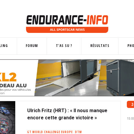
LING
FORUM
T'AS SU ?
RÉSULTATS
PH
2
Ulrich Fritz (HRT) : « Il nous manque
encore cette grande victoire »
15:0
GT WORLD CHALLENGE EUROPE
DTM