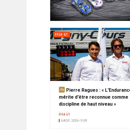
N
i
A
i
C
l
N
p
I
a
P
T
l
A
FFSA GT
L
E
Pierre Ragues : « L'Enduranc
A
mérite d'être reconnue comme
b
discipline de haut niveau »
o
n
FFSA GT
n
6 AOÛ. 2026 • 9:00
é