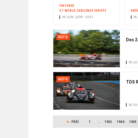
FEATURED
GT WORLD CHALLENGE EUROPE
BRÈ
18 JUIN. 2018 • 20:51
18 
AUTO
Des 2
18 JUI
AUTO
TDS R
18 JUI
PAGINATION
PAGE PRÉCÉDENTE
PRÉC
1
…
PAGE
1963
PAGE
1964
PAGE
1965