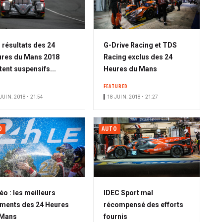
 résultats des 24
G-Drive Racing et TDS
res du Mans 2018
Racing exclus des 24
tent suspensifs...
Heures du Mans
FEATURED
JUIN. 2018 • 21:54
18 JUIN. 2018 • 21:27
O
AUTO
éo : les meilleurs
IDEC Sport mal
ments des 24 Heures
récompensé des efforts
 Mans
fournis