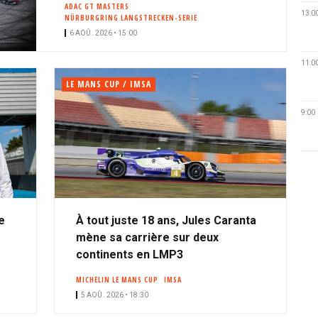
ADAC GT MASTERS
13:0
NÜRBURGRING LANGSTRECKEN-SERIE
6 AOÛ. 2026 • 15:00
11:0
LE MANS CUP / IMSA
9:00
e
À tout juste 18 ans, Jules Caranta
mène sa carrière sur deux
continents en LMP3
MICHELIN LE MANS CUP
IMSA
5 AOÛ. 2026 • 18:30