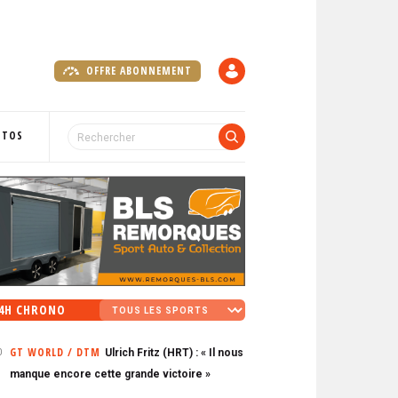
OFFRE ABONNEMENT
C
O
M
P
OTOS
T
E
4H CHRONO
GT WORLD / DTM
Ulrich Fritz (HRT) : « Il nous
0
manque encore cette grande victoire »