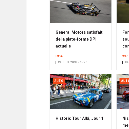
General Motors satisfait
Fo
de la plate-forme DPi
sou
actuelle
co
IMSA
WEC
19 JUIN. 2018 • 15:26
19 
AUTO
AUT
Historic Tour Albi, Jour 1
Nis
mei