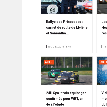
Rallye des Princesses :
Les
carnet de route de Mylène
Heu
et Samantha...
res
19 JUIN. 2018 • 8:48
18 
AUTO
AUT
24H Spa : trois équipages
Vid
confirmés pour WRT, un
mo
4e à l'étude
du