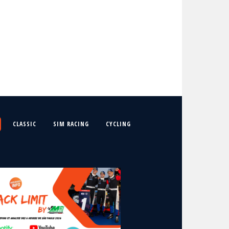
CLASSIC
SIM RACING
CYCLING