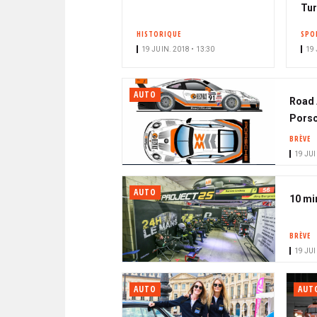
Tur
HISTORIQUE
SPO
19 JUIN. 2018 • 13:30
19 
AUTO
Road 
Pors
BRÈVE
19 JUI
AUTO
10 mi
BRÈVE
19 JUI
AUTO
AUT