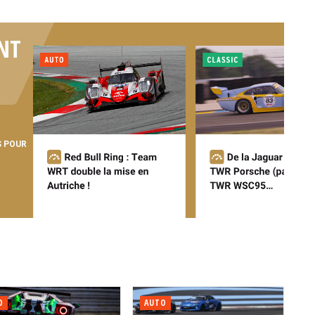
NT
S POUR
O
AUTO