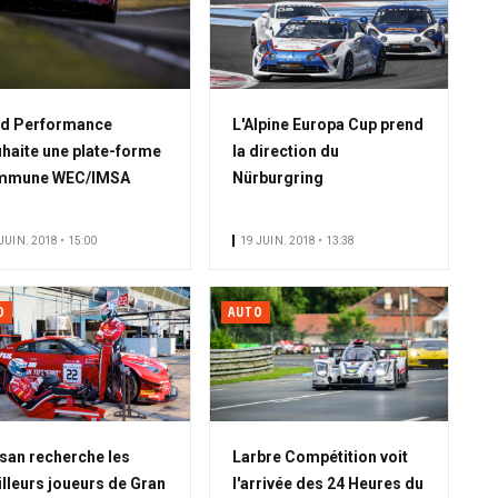
rd Performance
L'Alpine Europa Cup prend
haite une plate-forme
la direction du
mmune WEC/IMSA
Nürburgring
JUIN. 2018 • 15:00
19 JUIN. 2018 • 13:38
O
AUTO
san recherche les
Larbre Compétition voit
lleurs joueurs de Gran
l'arrivée des 24 Heures du