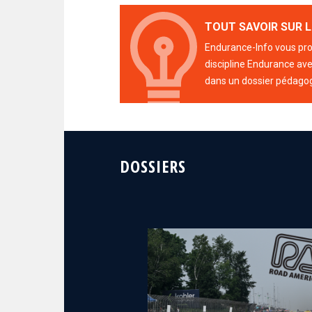
TOUT SAVOIR SUR L
Endurance-Info vous prop
discipline Endurance avec
dans un dossier pédago
DOSSIERS