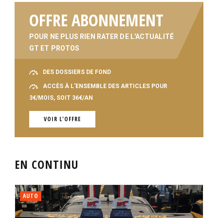
OFFRE ABONNEMENT
POUR NE PLUS RIEN RATER DE L'ACTUALITÉ
GT ET PROTOS
DES DOSSIERS DE FOND
ACCÈS À L'ENSEMBLE DES ARTICLES POUR
3€/MOIS, SOIT 36€/AN
VOIR L'OFFRE
EN CONTINU
AUTO