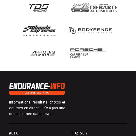
Informations, résultats, photos et
courses en direct. Il n'y a pas une
seule journée sans news !
P
AUTO
T'AS SU ?