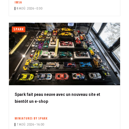
IMSA
i
8 AOÛ. 2026 • 0:30
p
a
l
SPARK
Spark fait peau neuve avec un nouveau site et
bientôt un e-shop
MINIATURES BY SPARK
7 AOÛ. 2026 • 16:00