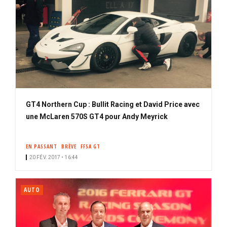
GT4 Northern Cup : Bullit Racing et David Price avec
une McLaren 570S GT4 pour Andy Meyrick
EN PASSANT
BRÈVE
FFSA GT
20 FÉV. 2017 • 16:44
AUTO