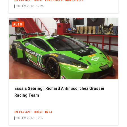
EN PASSANT
BRÈVE
EUROPEAN LE MANS SERIES
20 FÉV. 2017 • 17:25
AUTO
Essais Sebring : Richard Antinucci chez Grasser
Racing Team
EN PASSANT
BRÈVE
IMSA
20 FÉV. 2017 • 17:17