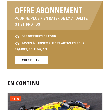
OFFRE ABONNEMENT
POUR NE PLUS RIEN RATER DE L'ACTUALITÉ
GT ET PROTOS
DES DOSSIERS DE FOND
ACCÈS À L'ENSEMBLE DES ARTICLES POUR
3€/MOIS, SOIT 36€/AN
VOIR L'OFFRE
EN CONTINU
AUTO