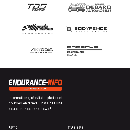
Informations, résultats, photos et
courses en direct. Il n'y a pas une
seule journée sans news !
P
AUTO
T'AS SU ?