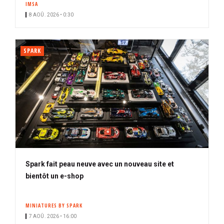
IMSA
i
8 AOÛ. 2026 • 0:30
p
a
l
SPARK
Spark fait peau neuve avec un nouveau site et
bientôt un e-shop
MINIATURES BY SPARK
7 AOÛ. 2026 • 16:00