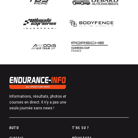
Informations, résultats, photos et
courses en direct. Il n'y a pas une
seule journée sans news !
P
AUTO
T'AS SU ?
i