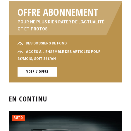
OFFRE ABONNEMENT
POUR NE PLUS RIEN RATER DE L'ACTUALITÉ
GT ET PROTOS
DES DOSSIERS DE FOND
ACCÈS À L'ENSEMBLE DES ARTICLES POUR
3€/MOIS, SOIT 36€/AN
VOIR L'OFFRE
EN CONTINU
AUTO