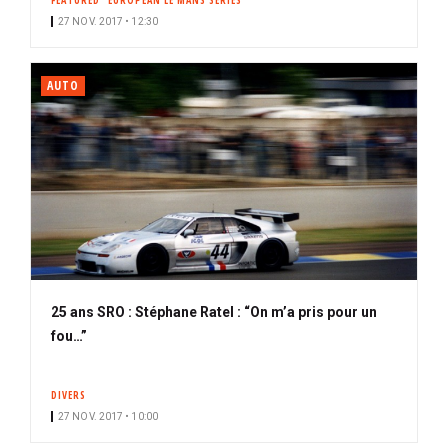
FEATURED
EUROPEAN LE MANS SERIES
27 NOV. 2017 • 12:30
AUTO
25 ans SRO : Stéphane Ratel : “On m’a pris pour un
fou…”
DIVERS
27 NOV. 2017 • 10:00