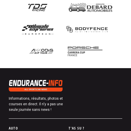
Informations, résultats, photos et
courses en direct. Il n'y a pas une
seule journée sans news !
P
AUTO
T'AS SU ?