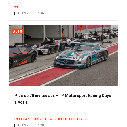
WEC
20 FÉV. 2017 • 15:36
AUTO
Plus de 70 invités aux HTP Motorsport Racing Days
à Adria
EN PASSANT
BRÈVE
GT WORLD CHALLENGE EUROPE
20 FÉV. 2017 • 15:20