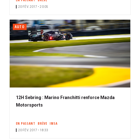
EN PASSANT
BRÈVE
20 FÉV. 2017 • 20:05
AUTO
12H Sebring : Marino Franchitti renforce Mazda
Motorsports
EN PASSANT
BRÈVE
IMSA
20 FÉV. 2017 • 18:33