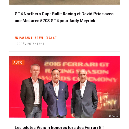
GT4 Northern Cup : Bullit Racing et David Price avec
une McLaren 570S GT4 pour Andy Meyrick
EN PASSANT
BRÈVE
FFSA GT
20 FÉV. 2017 • 16:44
AUTO
Les pilotes Visiom honorés lors des Ferrari GT