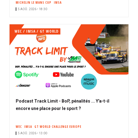
MICHELIN LE MANS CUP
IMSA
i
5 AOÛ. 2026 • 18:30
p
a
l
WEC / IMSA / GT WORLD
Podcast Track Limit - BoP, pénalités ... Y'a-t-il
encore une place pour le sport ?
WEC
IMSA
GT WORLD CHALLENGE EUROPE
5 AOÛ. 2026 • 13:00