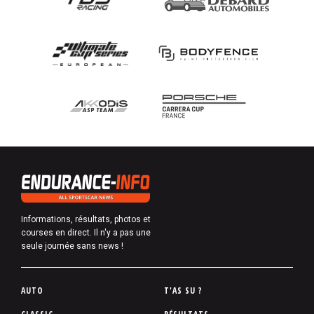
Informations, résultats, photos et
courses en direct. Il n'y a pas une
seule journée sans news !
P
AUTO
T'AS SU ?
i