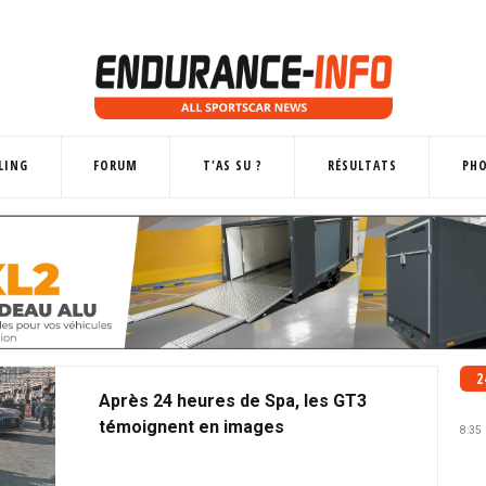
LING
FORUM
T'AS SU ?
RÉSULTATS
PH
2
Après 24 heures de Spa, les GT3
témoignent en images
8:35