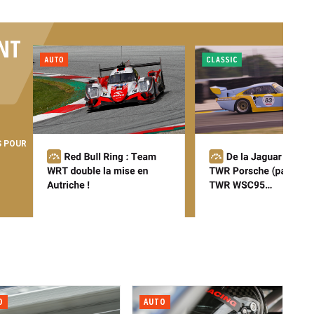
NT
S POUR
O
AUTO