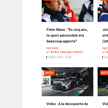
Peter Mann : "En cinq ans,
Jul
le sport automobile m'a
vic
beaucoup apporté"
j'a
FEATURED
FEA
GT WORLD CHALLENGE EUROPE
GT 
3 AOÛ. 2017 • 15:00
3 A
AUTO
AUT
Vidéo : A la découverte de
Vid