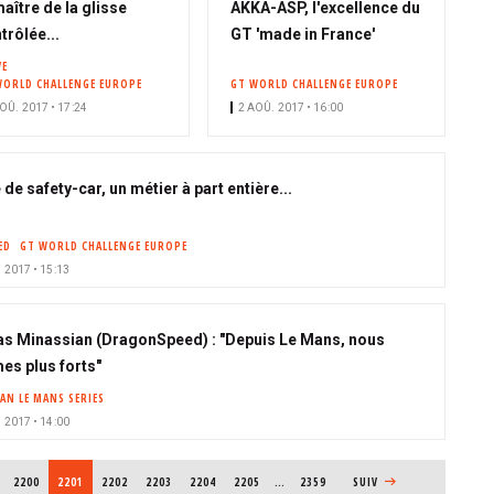
maître de la glisse
AKKA-ASP, l'excellence du
trôlée...
GT 'made in France'
VE
WORLD CHALLENGE EUROPE
GT WORLD CHALLENGE EUROPE
OÛ. 2017 • 17:24
2 AOÛ. 2017 • 16:00
 de safety-car, un métier à part entière...
ED
GT WORLD CHALLENGE EUROPE
 2017 • 15:13
as Minassian (DragonSpeed) : "Depuis Le Mans, nous
s plus forts"
AN LE MANS SERIES
 2017 • 14:00
PAGE
2200
PAGE COURANTE
2201
PAGE
2202
PAGE
2203
PAGE
2204
PAGE
2205
…
2359
PAGE SUIVANTE
SUIV