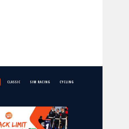
CLASSIC
SIM RACING
CYCLING