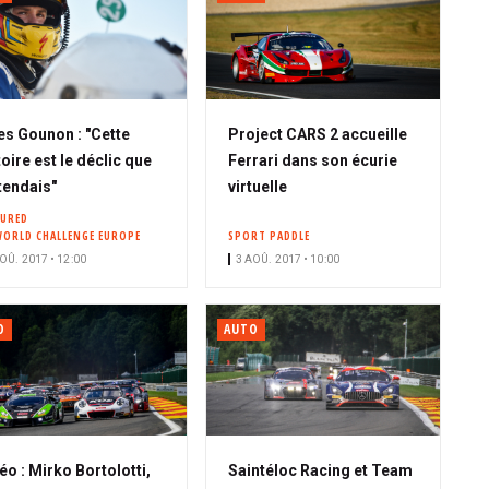
es Gounon : "Cette
Project CARS 2 accueille
toire est le déclic que
Ferrari dans son écurie
ttendais"
virtuelle
TURED
WORLD CHALLENGE EUROPE
SPORT PADDLE
OÛ. 2017 • 12:00
3 AOÛ. 2017 • 10:00
O
AUTO
éo : Mirko Bortolotti,
Saintéloc Racing et Team