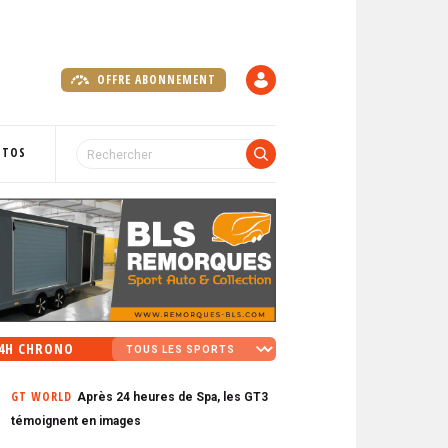
OFFRE ABONNEMENT
C
O
M
P
OTOS
T
E
4H CHRONO
GT WORLD
Après 24 heures de Spa, les GT3
témoignent en images