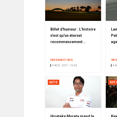
Billet d'humeur : L'histoire
Lan
n'est qu'un éternel
Pet
recommencement...
ag
ENDURANCE INFO
IMS
4 AOÛ. 2017 • 15:45
4 A
AUTO
AUT
Hisatake Murata prend la
Kev