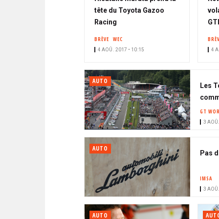
tête du Toyota Gazoo
vol
Racing
GTE
BRÈVE
WEC
BRÈ
4 AOÛ. 2017 • 10:15
4 A
AUTO
Les To
comme
GT WOR
3 AOÛ.
AUTO
Pas d
IMSA
3 AOÛ.
AUTO
AUT