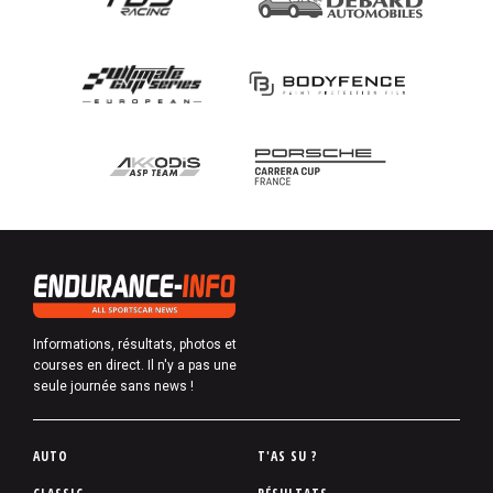
Informations, résultats, photos et
courses en direct. Il n'y a pas une
seule journée sans news !
P
AUTO
T'AS SU ?
i