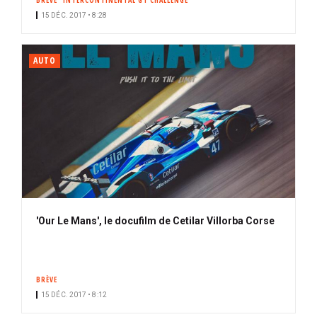
BRÈVE
INTERCONTINENTAL GT CHALLENGE
15 DÉC. 2017 • 8:28
AUTO
'Our Le Mans', le docufilm de Cetilar Villorba Corse
BRÈVE
15 DÉC. 2017 • 8:12