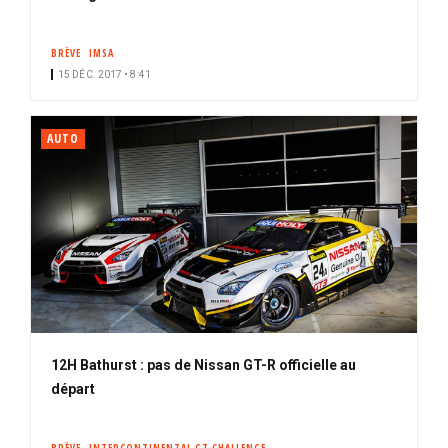
BRÈVE
IMSA
15 DÉC. 2017 • 8:41
AUTO
12H Bathurst : pas de Nissan GT-R officielle au
départ