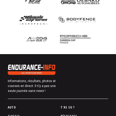
Informations, résultats, photos et
courses en direct. Il n'y a pas une
seule journée sans news !
P
AUTO
T'AS SU ?
i