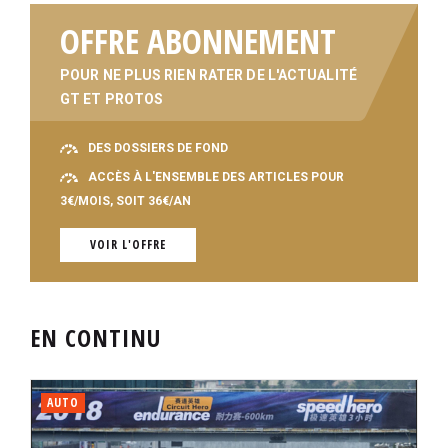
OFFRE ABONNEMENT
POUR NE PLUS RIEN RATER DE L'ACTUALITÉ
GT ET PROTOS
DES DOSSIERS DE FOND
ACCÈS À L'ENSEMBLE DES ARTICLES POUR
3€/MOIS, SOIT 36€/AN
VOIR L'OFFRE
EN CONTINU
AUTO