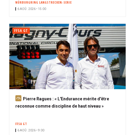
NÜRBURGRING LANGSTRECKEN-SERIE
i
6 AOÛ. 2026 • 15:00
p
a
l
FFSA GT
A
Pierre Ragues : « L'Endurance mérite d'être
b
reconnue comme discipline de haut niveau »
o
n
FFSA GT
n
6 AOÛ. 2026 • 9:00
é