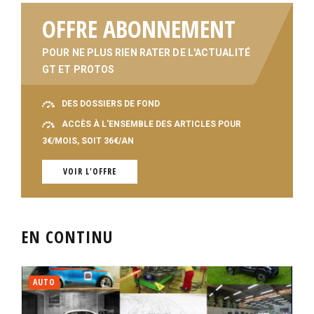
OFFRE ABONNEMENT
POUR NE PLUS RIEN RATER DE L'ACTUALITÉ
GT ET PROTOS
DES DOSSIERS DE FOND
ACCÈS À L'ENSEMBLE DES ARTICLES POUR
3€/MOIS, SOIT 36€/AN
VOIR L'OFFRE
EN CONTINU
AUTO