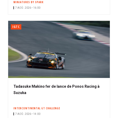
MINIATURES BY SPARK
i
7 AOÛ. 2026 • 16:00
p
a
l
IGTC
Tadasuke Makino fer de lance de Ponos Racing à
Suzuka
INTERCONTINENTAL GT CHALLENGE
7 AOÛ. 2026 • 14:00