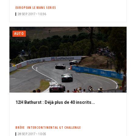
EUROPEAN LE MANS SERIES
28 SEP. 2017 • 10:36
AUTO
12H Bathurst : Déjà plus de 40 inscrits...
BRÈVE
INTERCONTINENTAL GT CHALLENGE
28 SEP. 2017 • 10:05