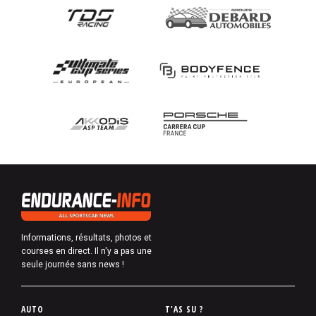
Informations, résultats, photos et
courses en direct. Il n'y a pas une
seule journée sans news !
P
AUTO
T'AS SU ?