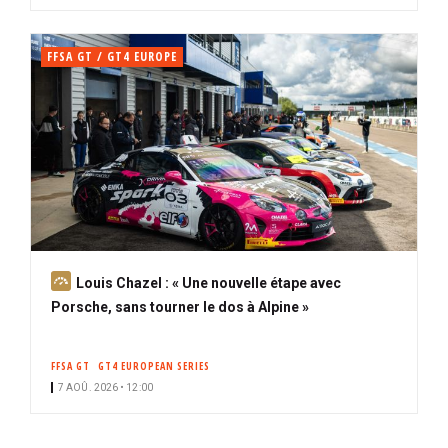
FFSA GT / GT4 EUROPE
A
Louis Chazel : « Une nouvelle étape avec
b
Porsche, sans tourner le dos à Alpine »
o
n
FFSA GT
GT4 EUROPEAN SERIES
n
7 AOÛ. 2026 • 12:00
é