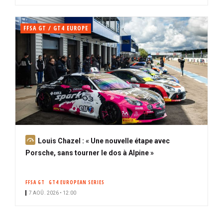
FFSA GT / GT4 EUROPE
A
Louis Chazel : « Une nouvelle étape avec
b
Porsche, sans tourner le dos à Alpine »
o
n
FFSA GT
GT4 EUROPEAN SERIES
n
7 AOÛ. 2026 • 12:00
é