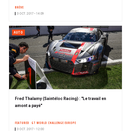
BRÈVE
3 OCT. 2017 • 14:09
AUTO
Fred Thalamy (Saintéloc Racing) : "Le travail en
amont a payé"
FEATURED
GT WORLD CHALLENGE EUROPE
3 OCT. 2017 • 12:00