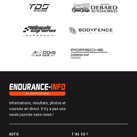
Informations, résultats, photos et
courses en direct. Il n'y a pas une
seule journée sans news !
P
AUTO
T'AS SU ?