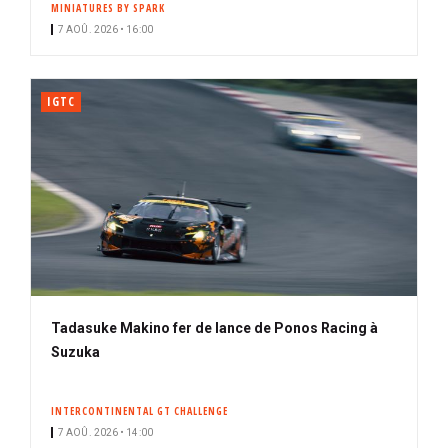
MINIATURES BY SPARK
i
7 AOÛ. 2026 • 16:00
p
a
l
IGTC
Tadasuke Makino fer de lance de Ponos Racing à
Suzuka
INTERCONTINENTAL GT CHALLENGE
7 AOÛ. 2026 • 14:00