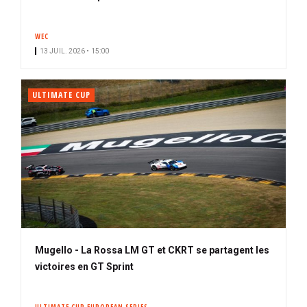
o
n
WEC
n
13 JUIL. 2026 • 15:00
é
ULTIMATE CUP
Mugello - La Rossa LM GT et CKRT se partagent les
victoires en GT Sprint