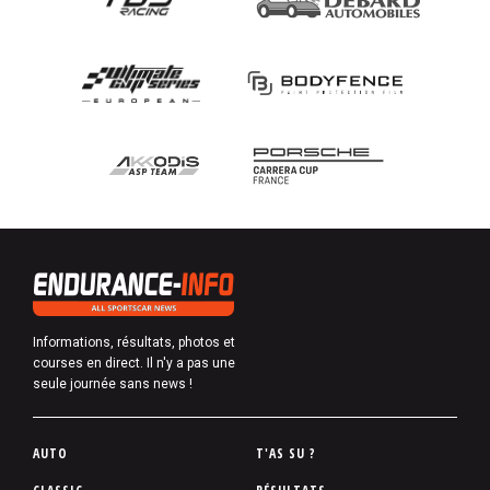
Informations, résultats, photos et
courses en direct. Il n'y a pas une
seule journée sans news !
P
AUTO
T'AS SU ?
i