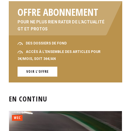
OFFRE ABONNEMENT
POUR NE PLUS RIEN RATER DE L'ACTUALITÉ
GT ET PROTOS
DES DOSSIERS DE FOND
ACCÈS À L'ENSEMBLE DES ARTICLES POUR
3€/MOIS, SOIT 36€/AN
VOIR L'OFFRE
EN CONTINU
WEC