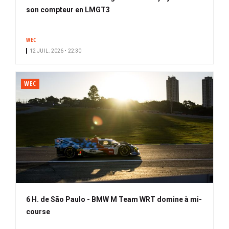
son compteur en LMGT3
WEC
12 JUIL. 2026 • 22:30
WEC
6 H. de São Paulo - BMW M Team WRT domine à mi-
course