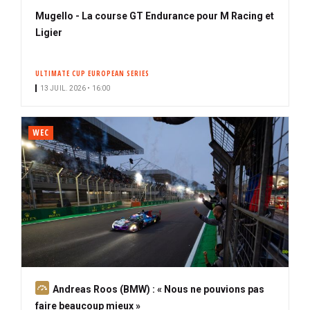
Mugello - La course GT Endurance pour M Racing et
Ligier
ULTIMATE CUP EUROPEAN SERIES
13 JUIL. 2026 • 16:00
WEC
A
Andreas Roos (BMW) : « Nous ne pouvions pas
b
faire beaucoup mieux »