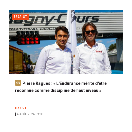
FFSA GT
A
Pierre Ragues : « L'Endurance mérite d'être
b
reconnue comme discipline de haut niveau »
o
n
FFSA GT
n
6 AOÛ. 2026 • 9:00
é