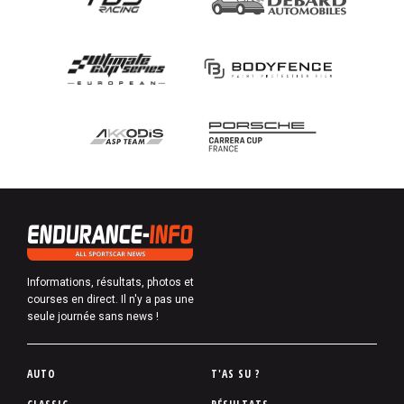
Informations, résultats, photos et
courses en direct. Il n'y a pas une
seule journée sans news !
P
AUTO
T'AS SU ?
i