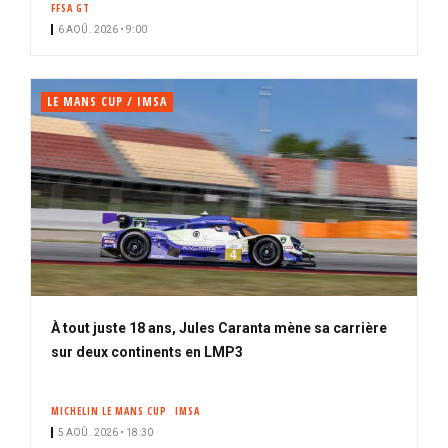
FFSA GT
i
n
6 AOÛ. 2026 • 9:00
p
é
a
l
LE MANS CUP / IMSA
À tout juste 18 ans, Jules Caranta mène sa carrière
sur deux continents en LMP3
MICHELIN LE MANS CUP
IMSA
5 AOÛ. 2026 • 18:30