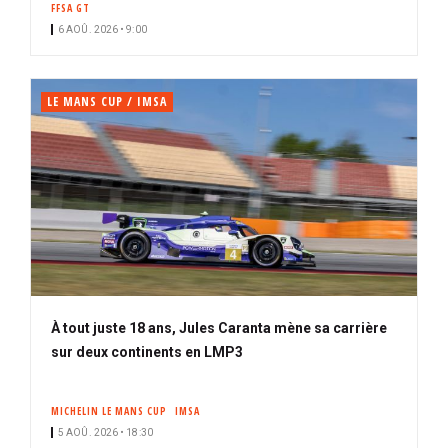
FFSA GT
i
n
6 AOÛ. 2026 • 9:00
p
é
a
l
LE MANS CUP / IMSA
À tout juste 18 ans, Jules Caranta mène sa carrière
sur deux continents en LMP3
MICHELIN LE MANS CUP
IMSA
5 AOÛ. 2026 • 18:30