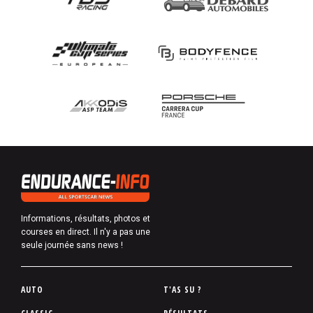
Informations, résultats, photos et
courses en direct. Il n'y a pas une
seule journée sans news !
P
AUTO
T'AS SU ?
i