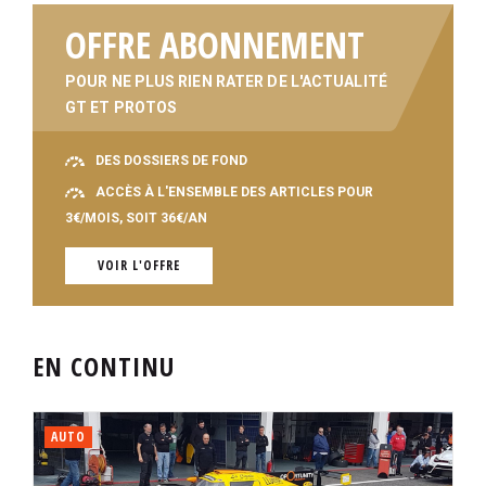
OFFRE ABONNEMENT
POUR NE PLUS RIEN RATER DE L'ACTUALITÉ
GT ET PROTOS
DES DOSSIERS DE FOND
ACCÈS À L'ENSEMBLE DES ARTICLES POUR
3€/MOIS, SOIT 36€/AN
VOIR L'OFFRE
EN CONTINU
AUTO