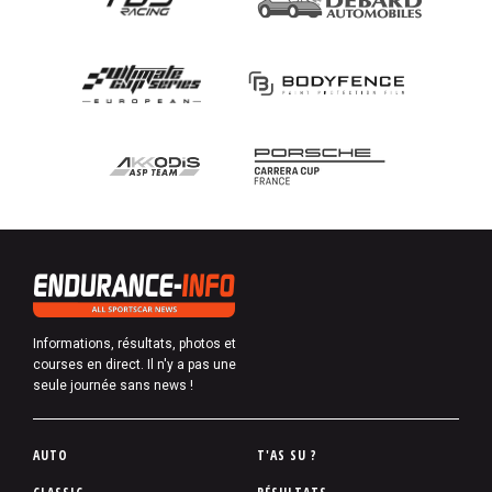
Informations, résultats, photos et
courses en direct. Il n'y a pas une
seule journée sans news !
P
AUTO
T'AS SU ?
i