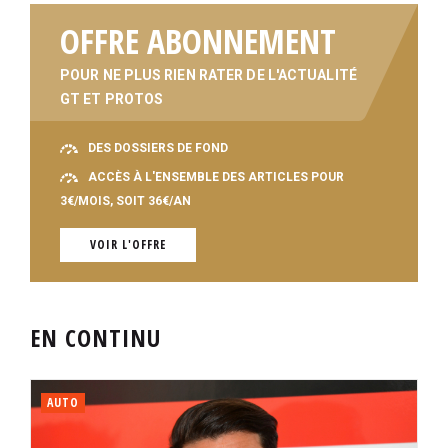
OFFRE ABONNEMENT
POUR NE PLUS RIEN RATER DE L'ACTUALITÉ
GT ET PROTOS
DES DOSSIERS DE FOND
ACCÈS À L'ENSEMBLE DES ARTICLES POUR
3€/MOIS, SOIT 36€/AN
VOIR L'OFFRE
EN CONTINU
AUTO