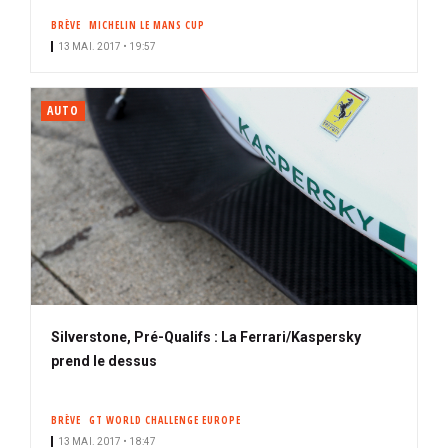
BRÈVE
MICHELIN LE MANS CUP
13 MAI. 2017 • 19:57
AUTO
Silverstone, Pré-Qualifs : La Ferrari/Kaspersky
prend le dessus
BRÈVE
GT WORLD CHALLENGE EUROPE
13 MAI. 2017 • 18:47