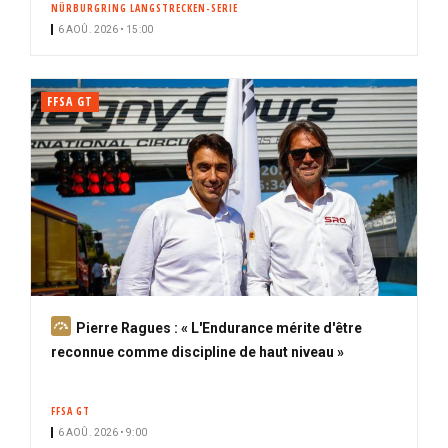
NÜRBURGRING LANGSTRECKEN-SERIE
i
6 AOÛ. 2026 • 15:00
p
a
l
FFSA GT
A
Pierre Ragues : « L'Endurance mérite d'être
b
reconnue comme discipline de haut niveau »
o
n
FFSA GT
n
6 AOÛ. 2026 • 9:00
é