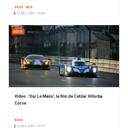
BRÈVE
IMSA
21 DÉC. 2017 • 15:46
AUTO
Vidéo : 'Our Le Mans', le film de Cetilar Villorba
Corse
BRÈVE
21 DÉC. 2017 • 15:17