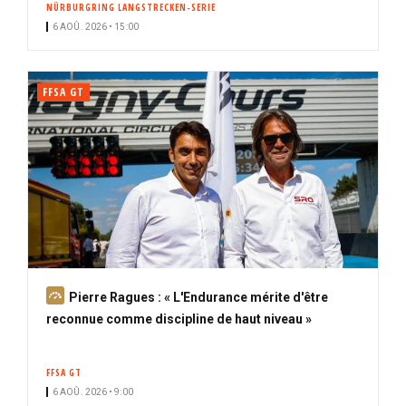
NÜRBURGRING LANGSTRECKEN-SERIE
i
6 AOÛ. 2026 • 15:00
p
a
l
FFSA GT
A
Pierre Ragues : « L'Endurance mérite d'être
b
reconnue comme discipline de haut niveau »
o
n
FFSA GT
n
6 AOÛ. 2026 • 9:00
é