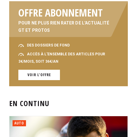
OFFRE ABONNEMENT
POUR NE PLUS RIEN RATER DE L'ACTUALITÉ
GT ET PROTOS
DES DOSSIERS DE FOND
ACCÈS À L'ENSEMBLE DES ARTICLES POUR
3€/MOIS, SOIT 36€/AN
VOIR L'OFFRE
EN CONTINU
AUTO