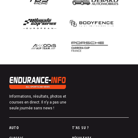
Informations, résultats, photos et
courses en direct. Il n'y a pas une
seule journée sans news !
P
AUTO
T'AS SU ?
i