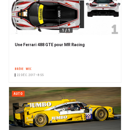
Une Ferrari 488 GTE pour MR Racing
BRÈVE
WEC
22 DÉC. 2017 • 8:55
AUTO