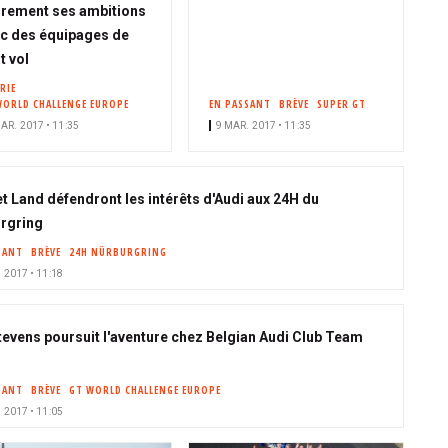
irement ses ambitions
c des équipages de
t vol
RIE
WORLD CHALLENGE EUROPE
EN PASSANT
BRÈVE
SUPER GT
AR. 2017 • 11:35
9 MAR. 2017 • 11:35
t Land défendront les intérêts d'Audi aux 24H du
rgring
SANT
BRÈVE
24H NÜRBURGRING
 2017 • 11:18
Stevens poursuit l'aventure chez Belgian Audi Club Team
SANT
BRÈVE
GT WORLD CHALLENGE EUROPE
 2017 • 11:05