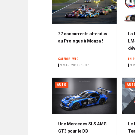
27 concurrents attendus
La 
au Prologue à Monza !
LM
dév
GALERIE
WEC
EN 
9 MAR. 2017 • 15:37
9 M
AUTO
AUT
Une Mercedes SLS AMG
Le 
GT3 pour le DB
Tea