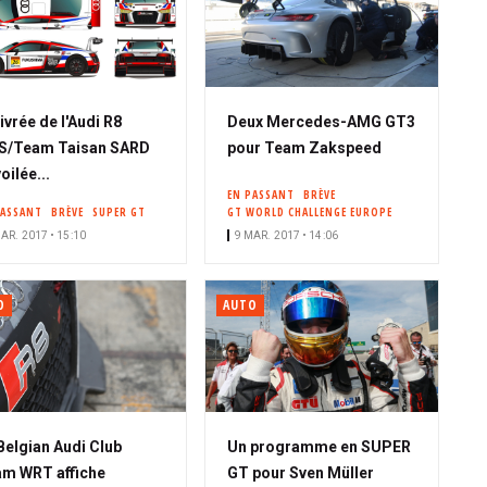
livrée de l'Audi R8
Deux Mercedes-AMG GT3
S/Team Taisan SARD
pour Team Zakspeed
oilée...
EN PASSANT
BRÈVE
PASSANT
BRÈVE
SUPER GT
GT WORLD CHALLENGE EUROPE
AR. 2017 • 15:10
9 MAR. 2017 • 14:06
O
AUTO
Belgian Audi Club
Un programme en SUPER
m WRT affiche
GT pour Sven Müller