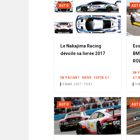
AUTO
AUT
Le Nakajima Racing
Ess
dévoile sa livrée 2017
BMW
RO
EN 
EN PASSANT
BRÈVE
SUPER GT
GT 
9 MAR. 2017 • 10:47
9 M
AUTO
AUT