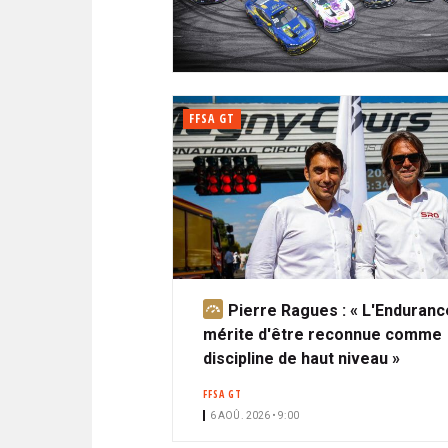
N
i
A
i
C
l
N
p
I
a
P
T
l
A
FFSA GT
L
E
Pierre Ragues : « L'Enduranc
A
mérite d'être reconnue comme
b
discipline de haut niveau »
o
n
FFSA GT
n
6 AOÛ. 2026 • 9:00
é