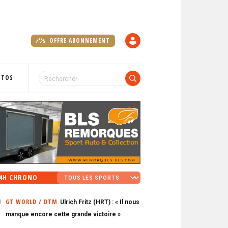
OFFRE ABONNEMENT
C
O
M
P
OTOS
T
E
4H CHRONO
GT WORLD / DTM
Ulrich Fritz (HRT) : « Il nous
0
manque encore cette grande victoire »