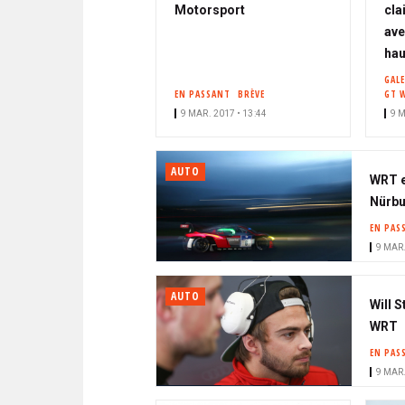
Motorsport
cla
ave
hau
GALE
EN PASSANT
BRÈVE
GT 
9 MAR. 2017 • 13:44
9 M
AUTO
WRT e
Nürbu
EN PAS
9 MAR.
AUTO
Will 
WRT
EN PAS
9 MAR.