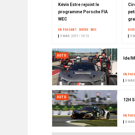
Kévin Estre rejoint le
Cir
programme Porsche FIA
pet
WEC
gra
EN PASSANT
BRÈVE
WEC
DIV
9 MAR. 2017 • 10:13
9 M
AUTO
Ide/M
EN PAS
8 MAR.
AUTO
12H S
EN PAS
8 MAR.
PAGINATION