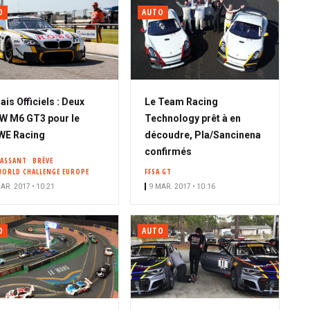
O
AUTO
ais Officiels : Deux
Le Team Racing
 M6 GT3 pour le
Technology prêt à en
WE Racing
découdre, Pla/Sancinena
confirmés
PASSANT
BRÈVE
WORLD CHALLENGE EUROPE
FFSA GT
AR. 2017 • 10:21
9 MAR. 2017 • 10:16
O
AUTO