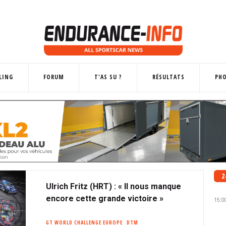
LING
FORUM
T'AS SU ?
RÉSULTATS
PH
2
Ulrich Fritz (HRT) : « Il nous manque
encore cette grande victoire »
15:0
GT WORLD CHALLENGE EUROPE
DTM