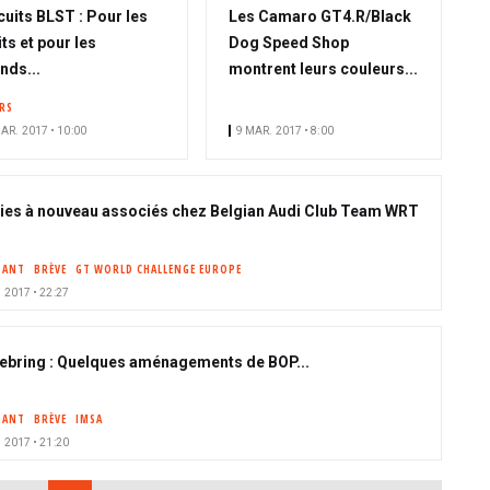
cuits BLST : Pour les
Les Camaro GT4.R/Black
its et pour les
Dog Speed Shop
nds...
montrent leurs couleurs...
ERS
AR. 2017 • 10:00
9 MAR. 2017 • 8:00
ies à nouveau associés chez Belgian Audi Club Team WRT
SANT
BRÈVE
GT WORLD CHALLENGE EUROPE
 2017 • 22:27
ebring : Quelques aménagements de BOP...
SANT
BRÈVE
IMSA
 2017 • 21:20