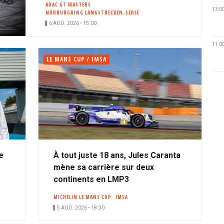
ADAC GT MASTERS
13:0
NÜRBURGRING LANGSTRECKEN-SERIE
6 AOÛ. 2026 • 15:00
11:0
LE MANS CUP / IMSA
e
À tout juste 18 ans, Jules Caranta
mène sa carrière sur deux
continents en LMP3
MICHELIN LE MANS CUP
IMSA
5 AOÛ. 2026 • 18:30