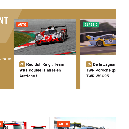
NT
S POUR
O
AUTO