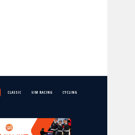
CLASSIC
SIM RACING
CYCLING