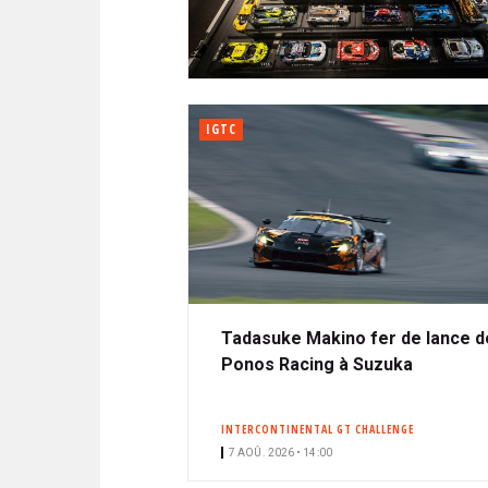
N
i
A
i
C
l
N
p
I
a
P
T
l
A
IGTC
L
E
Tadasuke Makino fer de lance d
Ponos Racing à Suzuka
INTERCONTINENTAL GT CHALLENGE
7 AOÛ. 2026 • 14:00