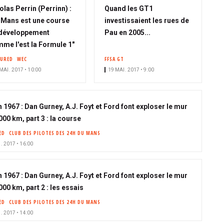
olas Perrin (Perrinn) :
Quand les GT1
 Mans est une course
investissaient les rues de
développement
Pau en 2005...
me l'est la Formule 1"
TURED
WEC
FFSA GT
MAI. 2017 • 10:00
19 MAI. 2017 • 9:00
n 1967 : Dan Gurney, A.J. Foyt et Ford font exploser le mur
00 km, part 3 : la course
ED
CLUB DES PILOTES DES 24H DU MANS
. 2017 • 16:00
n 1967 : Dan Gurney, A.J. Foyt et Ford font exploser le mur
00 km, part 2 : les essais
ED
CLUB DES PILOTES DES 24H DU MANS
. 2017 • 14:00