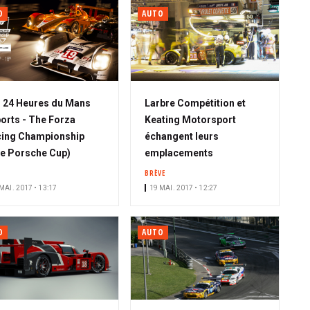
O
AUTO
 24 Heures du Mans
Larbre Compétition et
orts - The Forza
Keating Motorsport
ing Championship
échangent leurs
e Porsche Cup)
emplacements
BRÈVE
MAI. 2017 • 13:17
19 MAI. 2017 • 12:27
O
AUTO