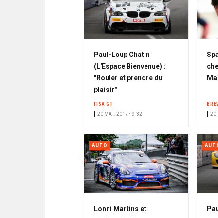
Paul-Loup Chatin
Spa
(L'Espace Bienvenue) :
ch
"Rouler et prendre du
Mar
plaisir"
FFSA GT
BRÈ
20 MAI. 2017 • 9:32
20 
AUTO
AUT
Lonni Martins et
Pau