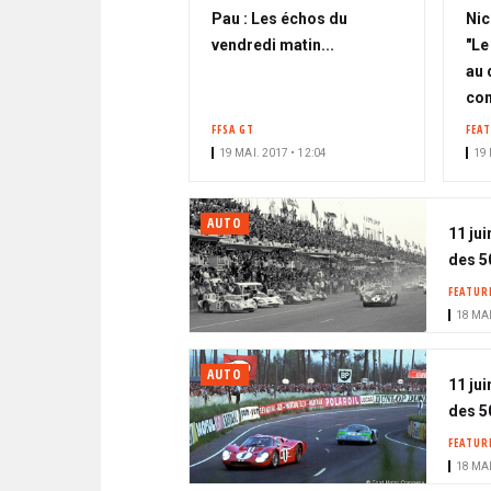
Pau : Les échos du
Nic
vendredi matin...
"Le
au 
com
FFSA GT
FEA
19 MAI. 2017 • 12:04
19 
AUTO
11 jui
des 50
FEATUR
18 MAI
AUTO
11 jui
des 50
FEATUR
18 MAI