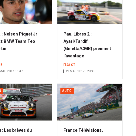
 : Nelson Piquet Jr
Pau, Libres 2 :
ez BMW Team Teo
Ayari/Tardif
tin
(Ginetta/CMR) prennent
l'avantage
VE
FFSA GT
MAI. 2017 • 8:47
19 MAI. 2017 • 23:45
O
AUTO
 : Les brèves du
France Télévisions,