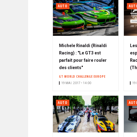
AUTO
AUT
Michele Rinaldi (Rinaldi
Les
Racing) : "Le GT3 est
esp
parfait pour faire rouler
Rac
des clients"
(Th
GT WORLD CHALLENGE EUROPE
19 MAI. 2017 • 14:00
19 
AUTO
AUT