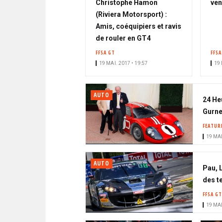
Christophe Hamon
ven
(Riviera Motorsport) :
Amis, coéquipiers et ravis
de rouler en GT4
FFSA GT
FFSA
19 MAI. 2017 • 19:57
19 
AUTO
24 He
Gurney
FEATUR
19 MAI
AUTO
Pau, L
des t
FFSA GT
19 MAI