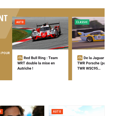
NT
S POUR
O
AUTO