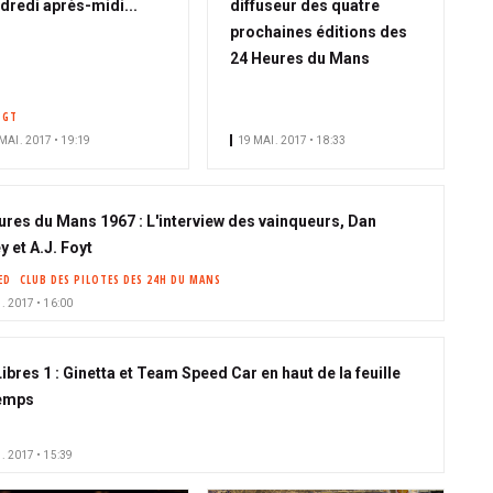
dredi après-midi...
diffuseur des quatre
prochaines éditions des
24 Heures du Mans
 GT
MAI. 2017 • 19:19
19 MAI. 2017 • 18:33
ures du Mans 1967 : L'interview des vainqueurs, Dan
 et A.J. Foyt
ED
CLUB DES PILOTES DES 24H DU MANS
. 2017 • 16:00
ibres 1 : Ginetta et Team Speed Car en haut de la feuille
emps
. 2017 • 15:39