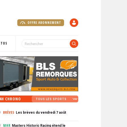
OFFRE ABONNEMENT
C
O
M
P
OTOS
T
E
4H CHRONO
BRÈVES
Les brèves du vendredi 7 août
0
MHR
Masters Historic Racing étend le
0