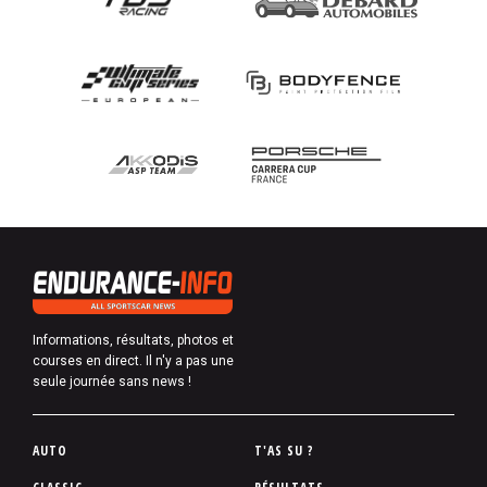
Informations, résultats, photos et
courses en direct. Il n'y a pas une
seule journée sans news !
P
AUTO
T'AS SU ?
i