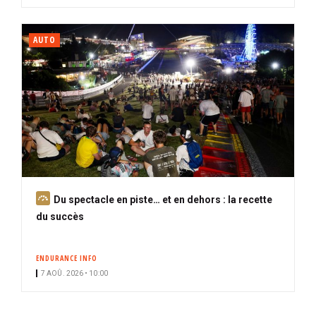
AUTO
A
Du spectacle en piste… et en dehors : la recette
b
du succès
o
n
ENDURANCE INFO
n
7 AOÛ. 2026 • 10:00
é