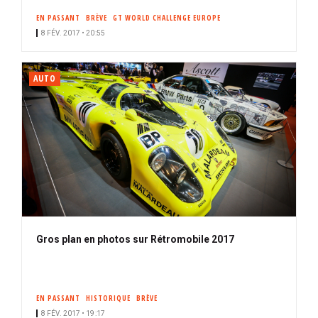
EN PASSANT
BRÈVE
GT WORLD CHALLENGE EUROPE
8 FÉV. 2017 • 20:55
AUTO
Gros plan en photos sur Rétromobile 2017
EN PASSANT
HISTORIQUE
BRÈVE
8 FÉV. 2017 • 19:17