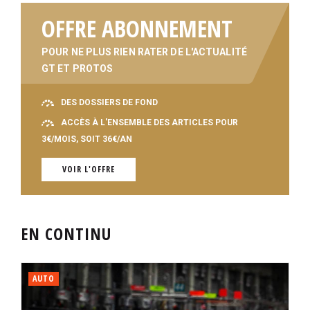
OFFRE ABONNEMENT
POUR NE PLUS RIEN RATER DE L'ACTUALITÉ
GT ET PROTOS
DES DOSSIERS DE FOND
ACCÈS À L'ENSEMBLE DES ARTICLES POUR
3€/MOIS, SOIT 36€/AN
VOIR L'OFFRE
EN CONTINU
AUTO