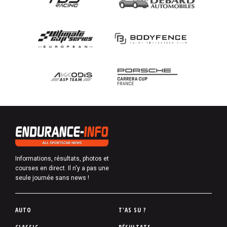
Informations, résultats, photos et
courses en direct. Il n'y a pas une
seule journée sans news !
P
AUTO
T'AS SU ?
i