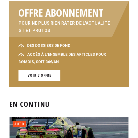
OFFRE ABONNEMENT
POUR NE PLUS RIEN RATER DE L'ACTUALITÉ
GT ET PROTOS
DES DOSSIERS DE FOND
ACCÈS À L'ENSEMBLE DES ARTICLES POUR
3€/MOIS, SOIT 36€/AN
VOIR L'OFFRE
EN CONTINU
AUTO