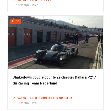
EN PASSANT
BRÈVE
SUPER GT
18 FÉV. 2017 • 13:46
AUTO
Shakedown bouclé pour le 2e châssis Dallara P217
du Racing Team Nederland
EN PASSANT
BRÈVE
EUROPEAN LE MANS SERIES
18 FÉV. 2017 • 12:33