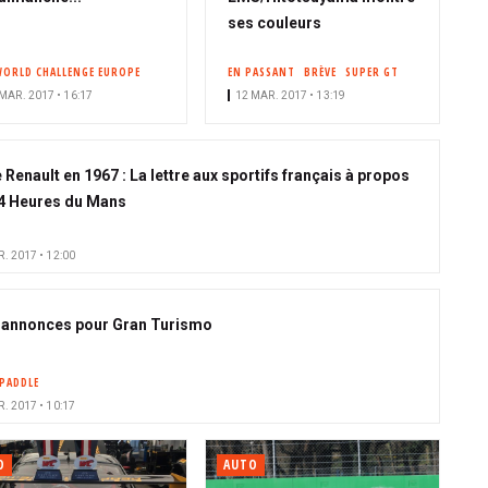
ses couleurs
WORLD CHALLENGE EUROPE
EN PASSANT
BRÈVE
SUPER GT
MAR. 2017 • 16:17
12 MAR. 2017 • 13:19
 Renault en 1967 : La lettre aux sportifs français à propos
4 Heures du Mans
. 2017 • 12:00
 annonces pour Gran Turismo
PADDLE
. 2017 • 10:17
O
AUTO