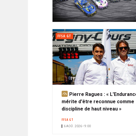
N
i
A
i
C
l
N
p
I
a
P
T
l
A
FFSA GT
L
E
Pierre Ragues : « L'Enduranc
A
mérite d'être reconnue comme
b
discipline de haut niveau »
o
n
FFSA GT
n
6 AOÛ. 2026 • 9:00
é