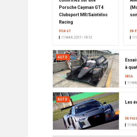
confirmés sur une
Alv
Porsche Cayman GT4
(Mc
Clubsport MR/Saintéloc
son
Racing
FFSA GT
EN 
11 MAR. 2017 • 18:12
11 
AUTO
Essai
à quat
IMSA
11 MAR
AUTO
Les é
EN PAS
11 MAR
PAGINATION