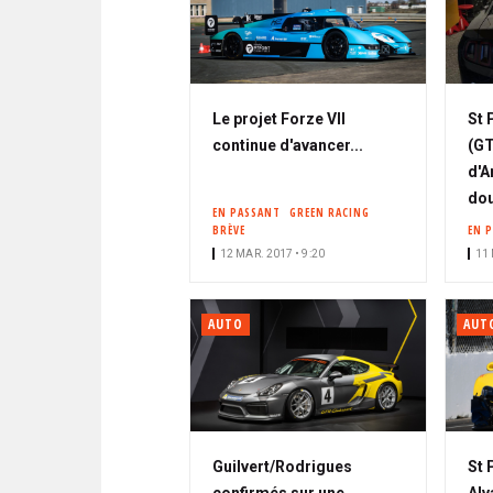
Le projet Forze VII
St 
continue d'avancer...
(GT
d'A
dou
EN PASSANT
GREEN RACING
BRÈVE
EN 
12 MAR. 2017 • 9:20
11 
AUTO
AUT
Guilvert/Rodrigues
St 