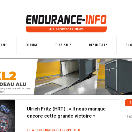
LING
FORUM
T'AS SU ?
RÉSULTATS
PH
2
Ulrich Fritz (HRT) : « Il nous manque
encore cette grande victoire »
15:0
GT WORLD CHALLENGE EUROPE
DTM