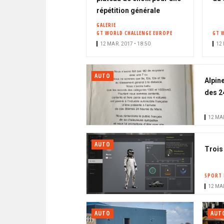
répétition générale
GALERIE
GT WORLD CHALLENGE EUROPE
GT 
12 MAR. 2017 • 18:50
12 
AUTO
Alpine
des 2
12 MAR
AUTO
Trois
SPORT 
12 MAR
AUTO
AUT