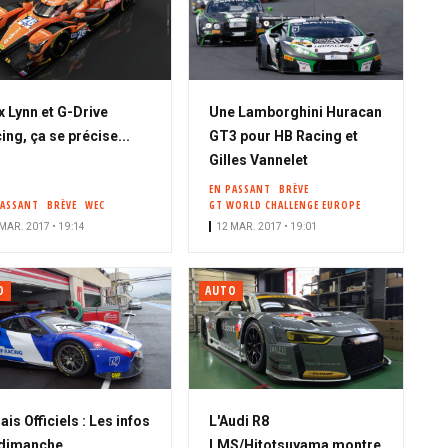
x Lynn et G-Drive
Une Lamborghini Huracan
ing, ça se précise...
GT3 pour HB Racing et
Gilles Vannelet
EN PASSANT
BRÈVE
PASSANT
BRÈVE
WEC
GT WORLD CHALLENGE EUROPE
MAR. 2017 • 19:14
12 MAR. 2017 • 19:01
O
AUTO
ais Officiels : Les infos
L'Audi R8
dimanche...
LMS/Hitotsuyama montre