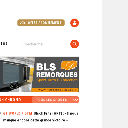
OFFRE ABONNEMENT
C
O
M
P
OTOS
T
E
4H CHRONO
GT WORLD / DTM
Ulrich Fritz (HRT) : « Il nous
0
manque encore cette grande victoire »