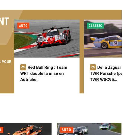
NT
S POUR
O
AUTO