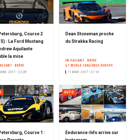
Petersburg, Course 2
Dean Stoneman proche
S) : La Ford Mustang
du Strakka Racing
ndrew Aquilante
ble la mise
EN PASSANT
BRÈVE
PASSANT
BRÈVE
GT WORLD CHALLENGE EUROPE
MAR. 2017 • 22:28
11 MAR. 2017 • 21:14
O
AUTO
Petersburg, Course 1 :
Endurance-Info arrive sur