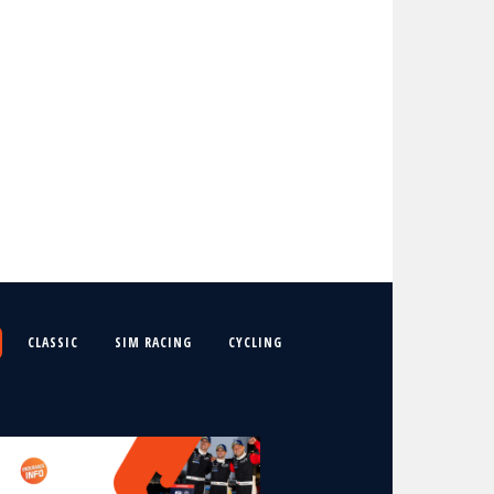
CLASSIC
SIM RACING
CYCLING