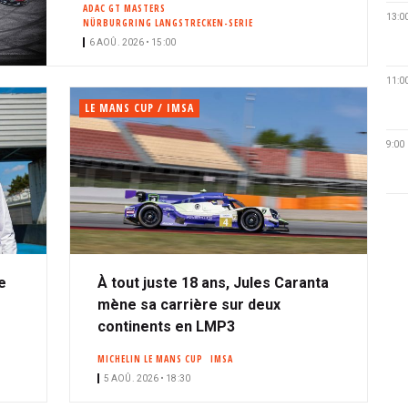
ADAC GT MASTERS
13:0
NÜRBURGRING LANGSTRECKEN-SERIE
6 AOÛ. 2026 • 15:00
11:0
LE MANS CUP / IMSA
9:00
e
À tout juste 18 ans, Jules Caranta
mène sa carrière sur deux
continents en LMP3
MICHELIN LE MANS CUP
IMSA
5 AOÛ. 2026 • 18:30