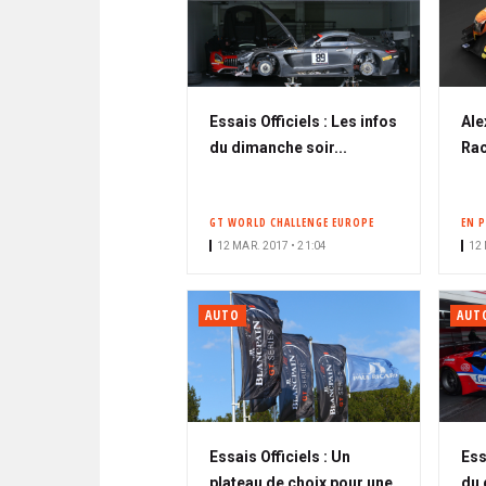
Essais Officiels : Les infos
Ale
du dimanche soir...
Rac
GT WORLD CHALLENGE EUROPE
EN 
12 MAR. 2017 • 21:04
12 
AUTO
AUT
Essais Officiels : Un
Ess
plateau de choix pour une
du 