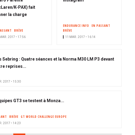
aro Parente
Instagram
Laren/K-PAX) fait
ner la charge
ENDURANCE INFO
EN PASSANT
PASSANT
BRÈVE
BRÈVE
MAR. 2017 • 17:56
11 MAR. 2017 • 16:14
s Sebring : Quatre séances et la Norma M30 LM P3 devant
re reprises...
. 2017 • 15:30
quipes GT3 se testent à Monza...
SANT
BRÈVE
GT WORLD CHALLENGE EUROPE
. 2017 • 14:23