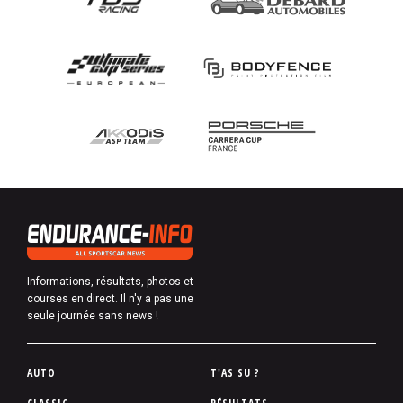
Informations, résultats, photos et
courses en direct. Il n'y a pas une
seule journée sans news !
P
AUTO
T'AS SU ?
i