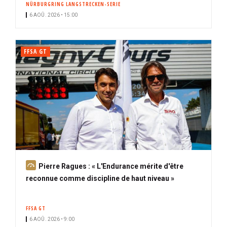
NÜRBURGRING LANGSTRECKEN-SERIE
i
6 AOÛ. 2026 • 15:00
p
a
l
FFSA GT
A
Pierre Ragues : « L'Endurance mérite d'être
b
reconnue comme discipline de haut niveau »
o
n
FFSA GT
n
6 AOÛ. 2026 • 9:00
é