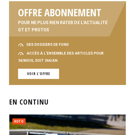
OFFRE ABONNEMENT
POUR NE PLUS RIEN RATER DE L'ACTUALITÉ
GT ET PROTOS
DES DOSSIERS DE FOND
ACCÈS À L'ENSEMBLE DES ARTICLES POUR
3€/MOIS, SOIT 36€/AN
VOIR L'OFFRE
EN CONTINU
AUTO